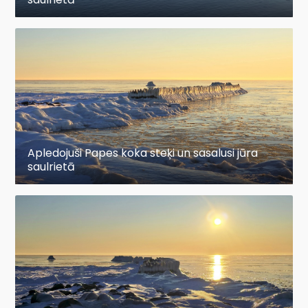
Apledojuši Papes koka steķi un sasalusi jūra
saulrietā