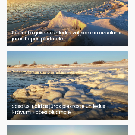
Saulrieta gaisma uz ledus vaļņiem un aizsalušas
jūras Papes pludmalē
Sasalusi Baltijas jūras piekraste un ledus
krāvumi Papes pludmalē