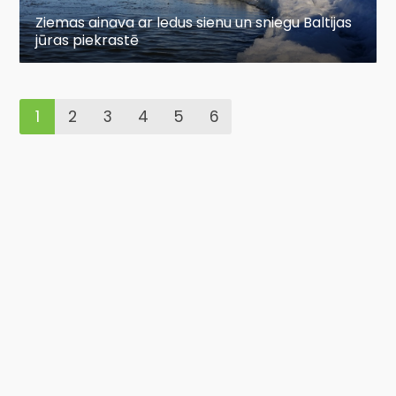
Ziemas ainava ar ledus sienu un sniegu Baltijas
jūras piekrastē
1
2
3
4
5
6