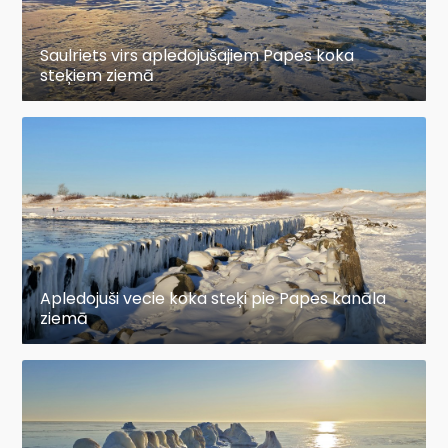
Saulriets virs apledojušajiem Papes koka
steķiem ziemā
Apledojuši vecie koka steķi pie Papes kanāla
ziemā