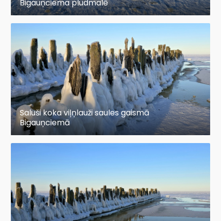
Bigauņciema pludmalē
Saluši koka viļņlauži saules gaismā
Bigauņciemā