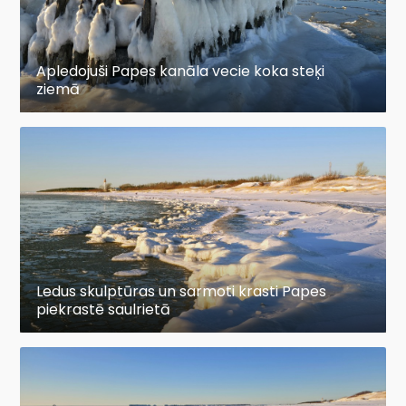
Apledojuši Papes kanāla vecie koka steķi
ziemā
Ledus skulptūras un sarmoti krasti Papes
piekrastē saulrietā