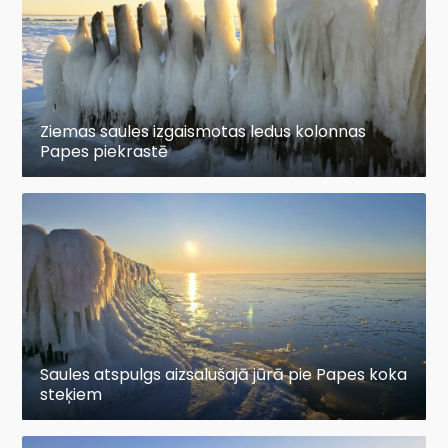
Ziemas saules izgaismotas ledus kolonnas
Papes piekrastē
Saules atspulgs aizsalušajā jūrā pie Papes koka
steķiem