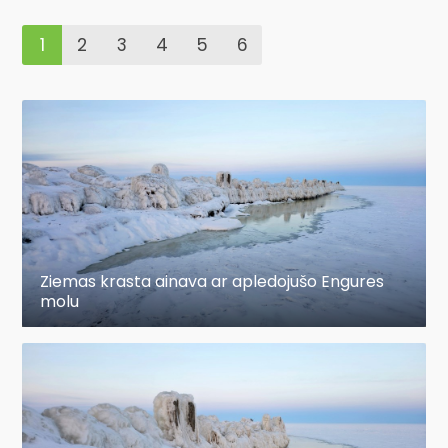
1
2
3
4
5
6
Ziemas krasta ainava ar apledojušo Engures
molu