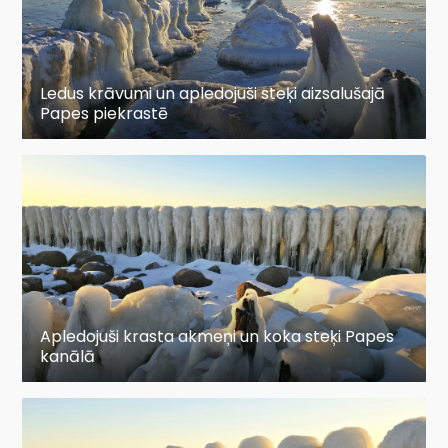
Ledus krāvumi un apledojuši steķi aizsalušajā
Papes piekrastē
Apledojuši krasta akmeņi un koka steķi Papes
kanālā