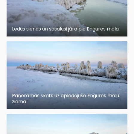
Ledus sienas un sasalusi jūra pie Engures mola
Panorāmas skats uz apledojušo Engures molu
ziemā