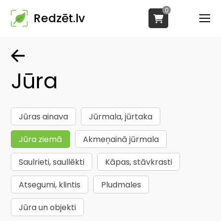
0
Redzēt.lv
Jūra
Jūras ainava
Jūrmala, jūrtaka
Jūra ziemā
Akmeņainā jūrmala
Saulrieti, saullēkti
Kāpas, stāvkrasti
Atsegumi, klintis
Pludmales
Jūra un objekti