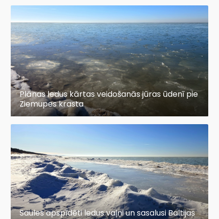
Plānas ledus kārtas veidošanās jūras ūdenī pie
Ziemupes krasta
Saules apspīdēti ledus vaļņi un sasalusi Baltijas