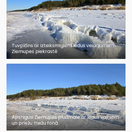
Tuvplāns ar izteiksmīgiem ledus veidojumiem
Ziemupes piekrastē
Apsnigusi Ziemupes pludmale ar ledus vaļņiem
un priežu mežu fonā