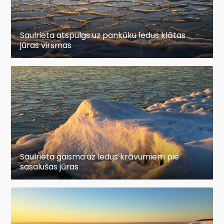
Saulrieta atspulgs uz pankūku ledus klātas
jūras virsmas
Saulrieta gaisma uz ledus krāvumiem pie
sasalušas jūras