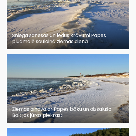
Sniega sanesas un ledus krāvumi Papes
pludmalē saulainā ziemas dienā
Ziemas ainava ar Papes bāku un aizsalušo
Baltijas jūras piekrasti