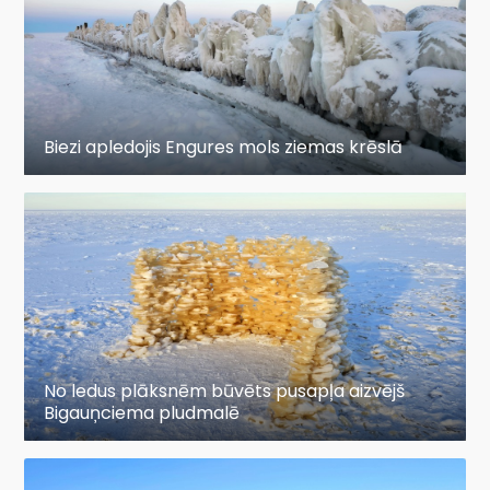
Biezi apledojis Engures mols ziemas krēslā
No ledus plāksnēm būvēts pusapļa aizvējš
Bigauņciema pludmalē