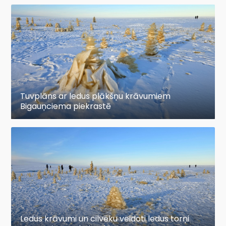
Tuvplāns ar ledus plākšņu krāvumiem
Bigauņciema piekrastē
Ledus krāvumi un cilvēku veidoti ledus torņi