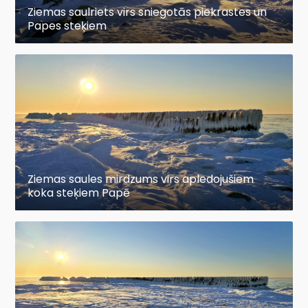
Ziemas saulriets virs sniegotās piekrastes un
Papes steķiem
Ziemas saules mirdzums virs apledojušiem
koka steķiem Papē