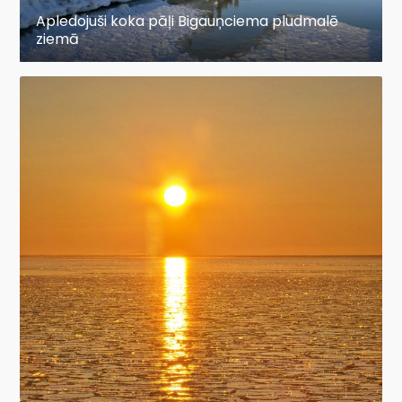
Apledojuši koka pāļi Bigauņciema pludmalē
ziemā