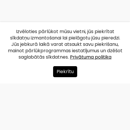
Izvēloties pārlūkot mūsu vietni, jūs piekrītat
sīkdatņu izmantošanai lai pielāgotu jūsu pieredzi.
Jūs jebkurā laikā varat atsaukt savu piekrišanu,
mainot pārlūkprogrammas iestatījumus un dzēšot
saglabātās sīkdatnes.
Privātuma politika
Piekrītu
Par mums
Ziedot
Kontakti
Lapas karte
Privātuma politika