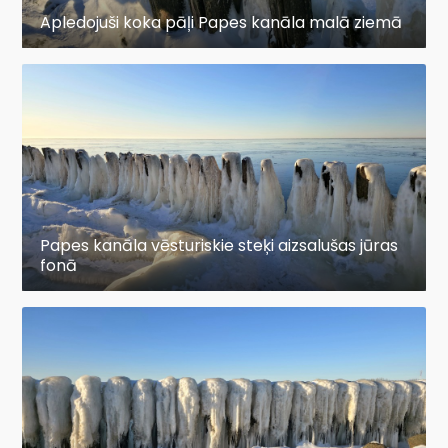
Apledojuši koka pāļi Papes kanāla malā ziemā
Papes kanāla vēsturiskie steķi aizsalušas jūras
fonā