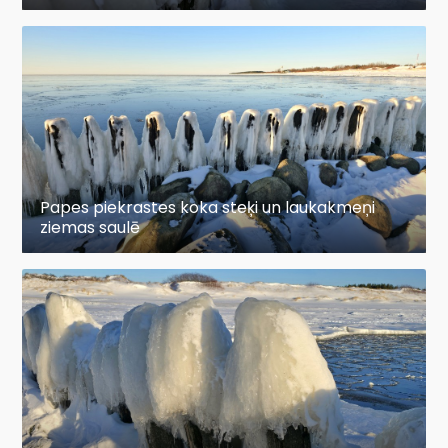
Papes piekrastes koka steķi un laukakmeņi
ziemas saulē