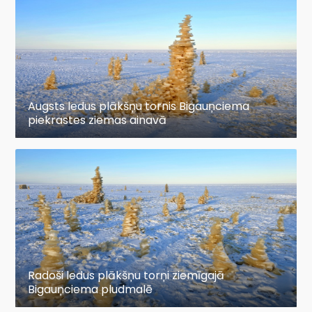
Augsts ledus plākšņu tornis Bigauņciema
piekrastes ziemas ainavā
Radoši ledus plākšņu torņi ziemīgajā
Bigauņciema pludmalē