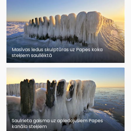
Masīvas ledus skulptūras uz Papes koka
steķiem saullēktā
Saulrieta gaisma uz apledojušiem Papes
kanāla steķiem