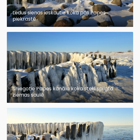
Ledus sienas ieskautie koka pāļi Papes
piekrastē
Sniegotie Papes kanāla koka steķi spilgtā
ziemas saulē