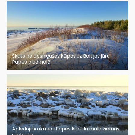
Skats no apsnigušas kāpas uz Baltijas jūru
Papes pludmalē
Apledojuši akmeņi Papes kanāla malā ziemas
saulrietā