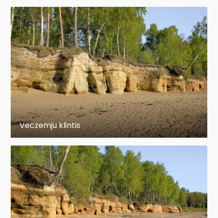
Veczemju klintis