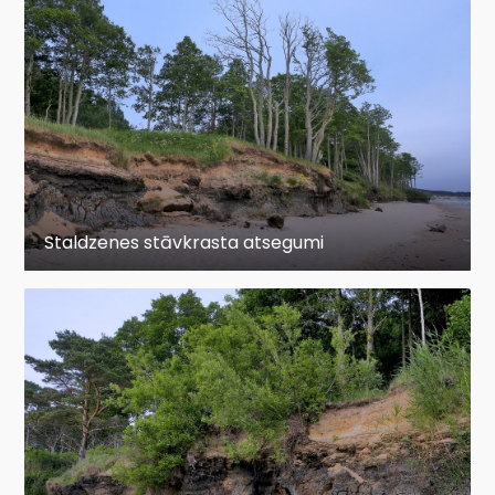
Staldzenes stāvkrasta atsegumi