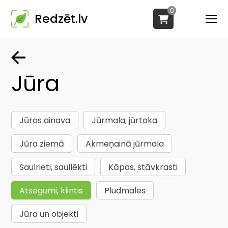
0
Redzēt.lv
Jūra
Jūras ainava
Jūrmala, jūrtaka
Jūra ziemā
Akmeņainā jūrmala
Saulrieti, saullēkti
Kāpas, stāvkrasti
Atsegumi, klintis
Pludmales
Jūra un objekti