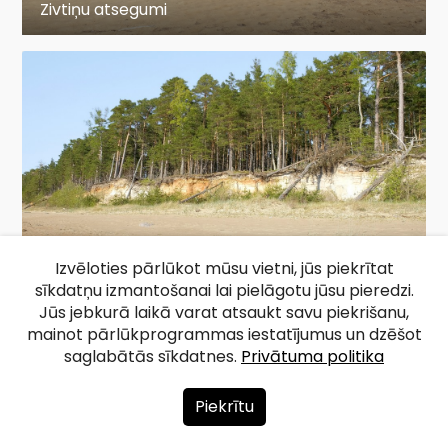
Zivtiņu atsegumi
Izvēloties pārlūkot mūsu vietni, jūs piekrītat
sīkdatņu izmantošanai lai pielāgotu jūsu pieredzi.
Zivtiņu atsegumi
Jūs jebkurā laikā varat atsaukt savu piekrišanu,
mainot pārlūkprogrammas iestatījumus un dzēšot
saglabātās sīkdatnes.
Privātuma politika
1
2
3
Piekrītu