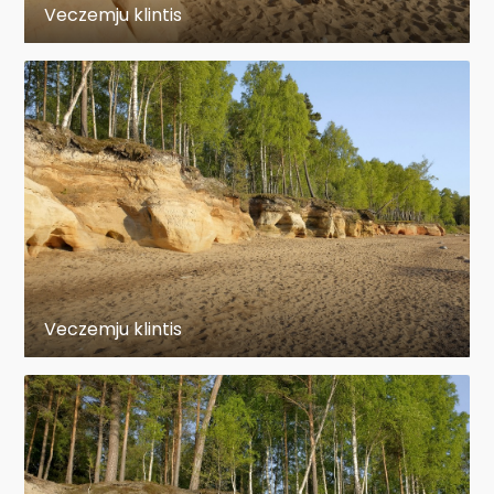
Veczemju klintis
Veczemju klintis