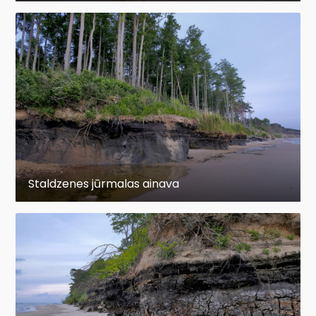
Staldzenes jūrmalas ainava