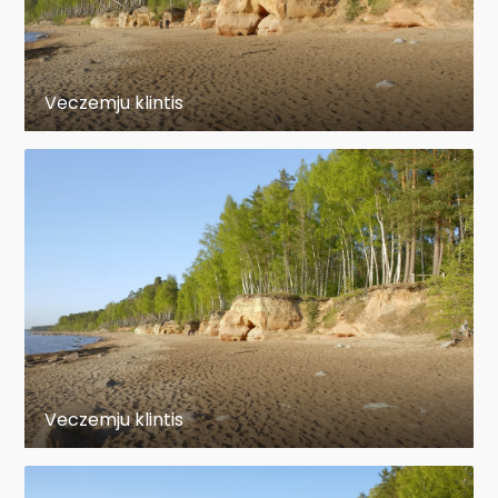
Veczemju klintis
Veczemju klintis