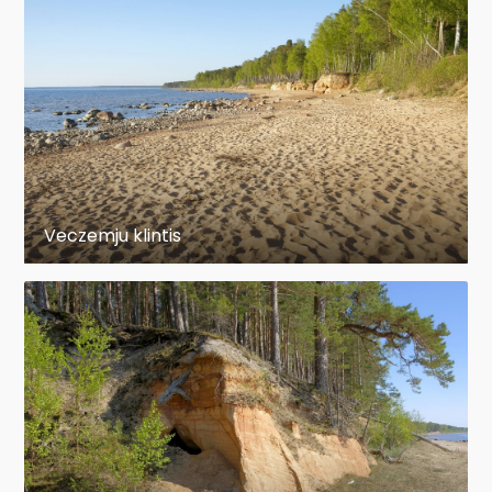
Veczemju klintis