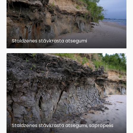
Staldzenes stāvkrasta atsegumi
Staldzenes stāvkrasta atsegumi, sapropelis