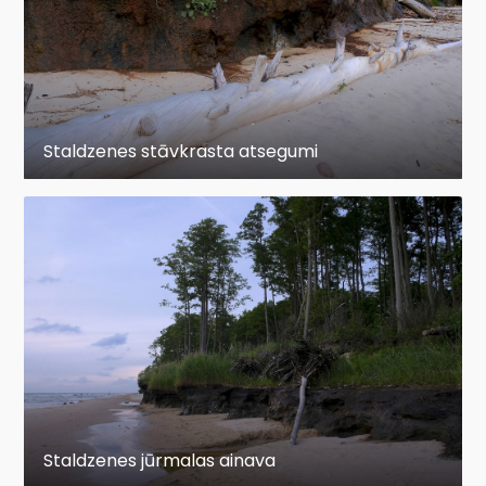
Staldzenes stāvkrasta atsegumi
Staldzenes jūrmalas ainava