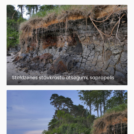
Staldzenes stāvkrasta atsegumi, sapropelis