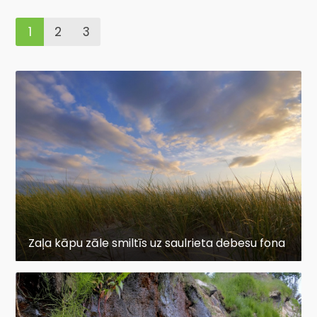
1
2
3
Zaļa kāpu zāle smiltīs uz saulrieta debesu fona