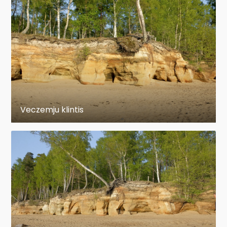
Veczemju klintis