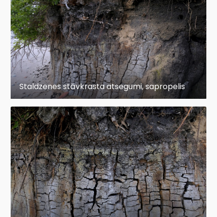
Staldzenes stāvkrasta atsegumi, sapropelis