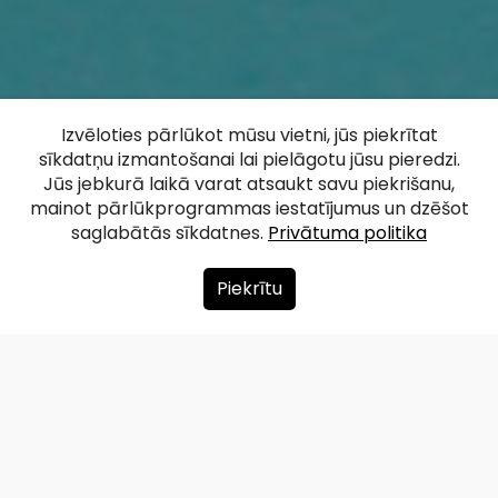
Izvēloties pārlūkot mūsu vietni, jūs piekrītat
sīkdatņu izmantošanai lai pielāgotu jūsu pieredzi.
Jūs jebkurā laikā varat atsaukt savu piekrišanu,
mainot pārlūkprogrammas iestatījumus un dzēšot
saglabātās sīkdatnes.
Privātuma politika
Piekrītu
Redzet.lv ir Latvijas fotoattēlu un vizuālā
satura portāls, kas piedāvā vairāk nekā 40