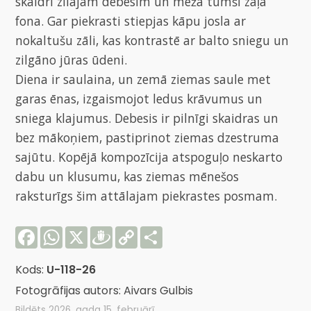
skaidri zilajām debesīm un meža tumši zaļā
fona. Gar piekrasti stiepjas kāpu josla ar
nokaltušu zāli, kas kontrastē ar balto sniegu un
zilgāno jūras ūdeni.
Diena ir saulaina, un zemā ziemas saule met
garas ēnas, izgaismojot ledus krāvumus un
sniega klajumus. Debesis ir pilnīgi skaidras un
bez mākoņiem, pastiprinot ziemas dzestruma
sajūtu. Kopējā kompozīcija atspoguļo neskarto
dabu un klusumu, kas ziemas mēnešos
raksturīgs šim attālajam piekrastes posmam.
Facebook
WhatsApp
X
Draugiem
Copy
Share
Link
Kods:
U-118-26
Fotogrāfijas autors: Aivars Gulbis
Bildēts 2026. gada 15. februārī