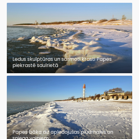
Ledus skulptūras un sarmoti krasti Papes
piekrastē saulrietā
Papes bāka aiz apledojušas pludmales un
sniega vaļņiem