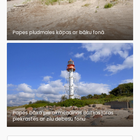
Papes pludmales kāpas ar bāku fonā
Papes bāka pie akmeņainas Baltijas jūras
piekrastes ar zilu debesu fonu