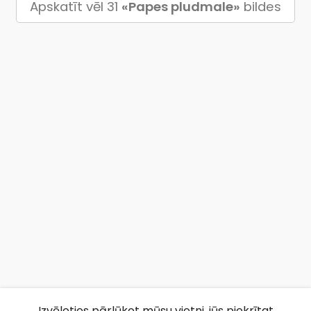
Apskatīt vēl 31
«Papes pludmale»
bildes
Izvēloties pārlūkot mūsu vietni, jūs piekrītat