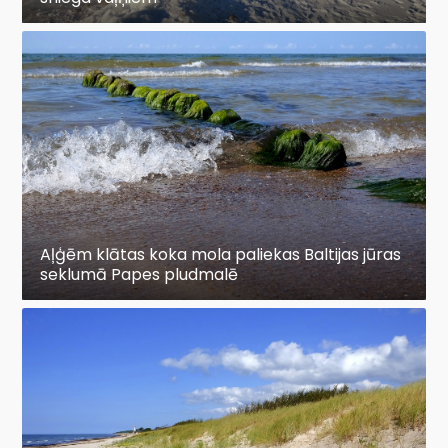
Aļģēm klātas koka mola paliekas Baltijas jūras
seklumā Papes pludmalē