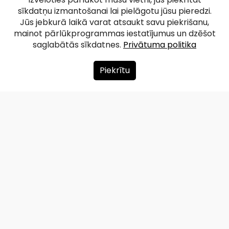
sīkdatņu izmantošanai lai pielāgotu jūsu pieredzi.
Jūs jebkurā laikā varat atsaukt savu piekrišanu,
mainot pārlūkprogrammas iestatījumus un dzēšot
saglabātās sīkdatnes.
Privātuma politika
Piekrītu
Par mums
Ziedot
Kontakti
Lapas karte
Privātuma politika
info@redzet.lv
2026 © redzet.lv