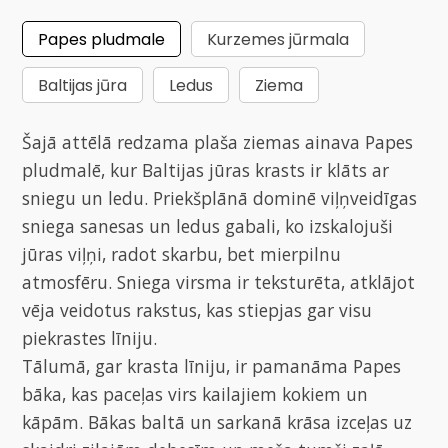
Papes pludmale
Kurzemes jūrmala
Baltijas jūra
Ledus
Ziema
Šajā attēlā redzama plaša ziemas ainava Papes
pludmalē, kur Baltijas jūras krasts ir klāts ar
sniegu un ledu. Priekšplānā dominē viļņveidīgas
sniega sanesas un ledus gabali, ko izskalojuši
jūras viļņi, radot skarbu, bet mierpilnu
atmosfēru. Sniega virsma ir teksturēta, atklājot
vēja veidotus rakstus, kas stiepjas gar visu
piekrastes līniju.
Tālumā, gar krasta līniju, ir pamanāma Papes
bāka, kas paceļas virs kailajiem kokiem un
kāpām. Bākas baltā un sarkanā krāsa izceļas uz