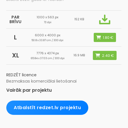
PAR
1000 x 563 px
152 KB
BRĪVU
72 dpi
6000 x 4000 px
L
50.8 x 33.87 cm / 300 dpi
7776 x 4374 px
XL
16.9 MB
65.84 x 37.03 cm / 300 dpi
REDZĒT licence
Bezmaksas komerciālai lietošanai
Vairāk par projektu
Atbalstīt redzet.lv projektu