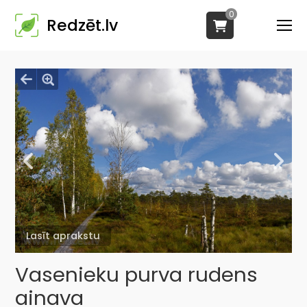
0
Redzēt.lv
Lasīt aprakstu
Vasenieku purva rudens
ainava