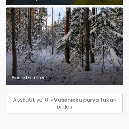
Piesnidzis mežs
Apskatīt vēl 61
«Vasenieku purva taka»
bildes