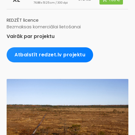
76.88 x 51.25 cm / 300 dpi
REDZĒT licence
Bezmaksas komerciālai lietošanai
Vairāk par projektu
Atbalstīt redzet.lv projektu