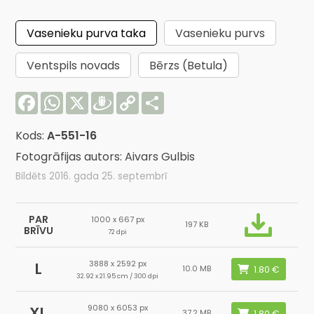
Vasenieku purva taka
Vasenieku purvs
Ventspils novads
Bērzs (Betula)
Facebook
WhatsApp
X
Draugiem
Copy
Share
Link
Kods:
A-551-16
Fotogrāfijas autors: Aivars Gulbis
Bildēts 2016. gada 25. septembrī
PAR
1000 x 667 px
197 KB
BRĪVU
72 dpi
3888 x 2592 px
L
10.0 MB
32.92 x 21.95 cm / 300 dpi
9080 x 6053 px
XL
37.2 MB