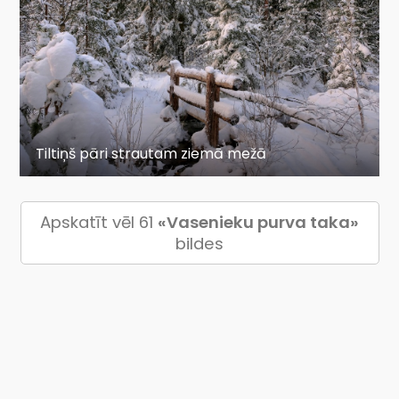
Tiltiņš pāri strautam ziemā mežā
Apskatīt vēl 61
«Vasenieku purva taka»
bildes