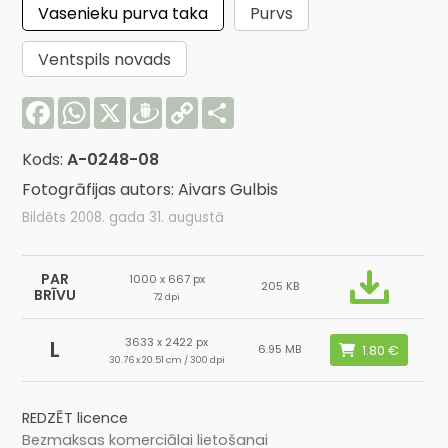
Vasenieku purva taka
Purvs
Ventspils novads
Facebook
WhatsApp
X
Draugiem
Copy
Share
Link
Kods:
A-0248-08
Fotogrāfijas autors: Aivars Gulbis
Bildēts 2008. gada 31. augustā
PAR
1000 x 667 px
205 KB
BRĪVU
72 dpi
3633 x 2422 px
L
6.95 MB
30.76 x 20.51 cm / 300 dpi
REDZĒT licence
Bezmaksas komerciālai lietošanai