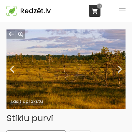
0
Redzēt.lv
Lasīt aprakstu
Stiklu purvi