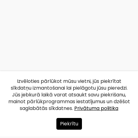
Izvēloties pārlūkot mūsu vietni, jūs piekrītat
sīkdatņu izmantošanai lai pielāgotu jūsu pieredzi.
Jūs jebkurā laikā varat atsaukt savu piekrišanu,
mainot pārlūkprogrammas iestatījumus un dzēšot
saglabātās sīkdatnes.
Privātuma politika
Piekrītu
Par mums