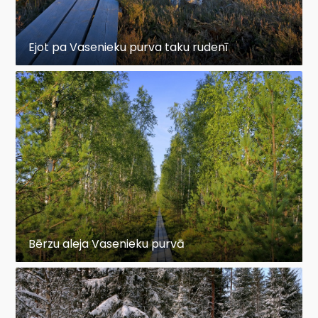
Ejot pa Vasenieku purva taku rudenī
Bērzu aleja Vasenieku purvā