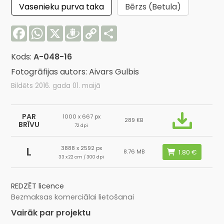
Vasenieku purva taka
Bērzs (Betula)
Facebook
WhatsApp
X
Draugiem
Copy
Share
Link
Kods:
A-048-16
Fotogrāfijas autors: Aivars Gulbis
Bildēts 2016. gada 01. maijā
PAR
1000 x 667 px
289 KB
BRĪVU
72 dpi
3888 x 2592 px
L
8.76 MB
33 x 22 cm / 300 dpi
REDZĒT licence
Bezmaksas komerciālai lietošanai
Vairāk par projektu