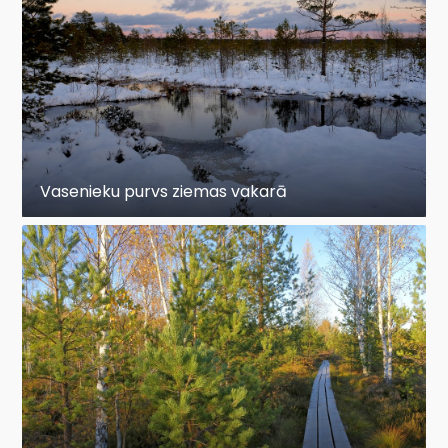
Vasenieku purvs ziemas vakarā