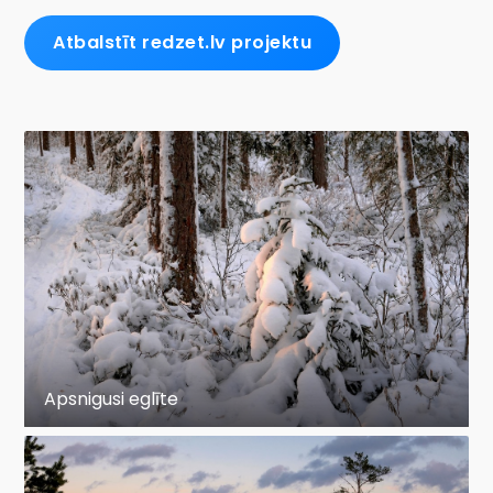
Atbalstīt redzet.lv projektu
Apsnigusi eglīte