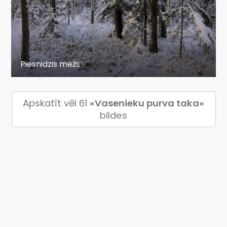
Piesnidzis mežs
Apskatīt vēl 61
«Vasenieku purva taka»
bildes