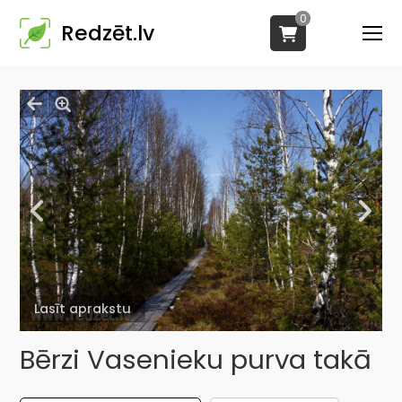
0
Redzēt.lv
Lasīt aprakstu
Bērzi Vasenieku purva takā