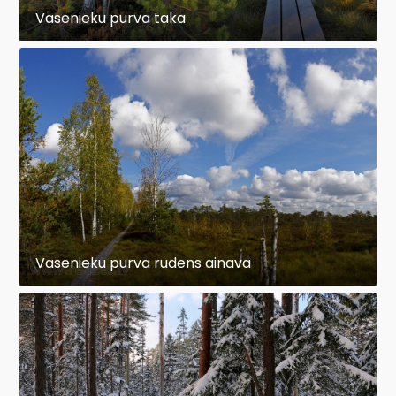
Vasenieku purva taka
Vasenieku purva rudens ainava