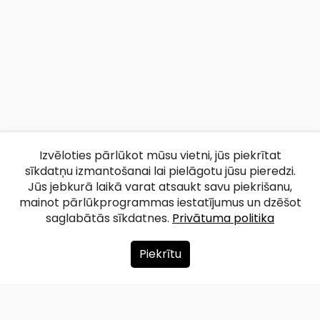
Izvēloties pārlūkot mūsu vietni, jūs piekrītat
sīkdatņu izmantošanai lai pielāgotu jūsu pieredzi.
Jūs jebkurā laikā varat atsaukt savu piekrišanu,
mainot pārlūkprogrammas iestatījumus un dzēšot
saglabātās sīkdatnes.
Privātuma politika
Piekrītu
Par mums
Ziedot