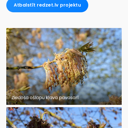
Atbalstīt redzet.lv projektu
Ziedoša ošlapu kļava pavasarī