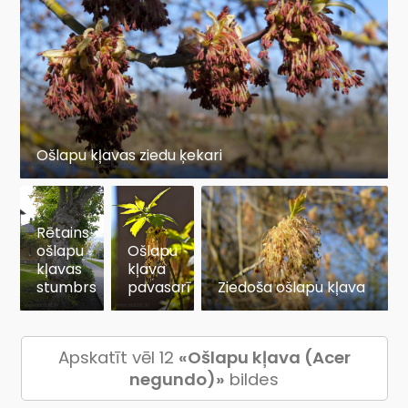
Ošlapu kļavas ziedu ķekari
Rētains
ošlapu
Ošlapu
kļavas
kļava
stumbrs
pavasarī
Ziedoša ošlapu kļava
Apskatīt vēl 12
«Ošlapu kļava (Acer
negundo)»
bildes