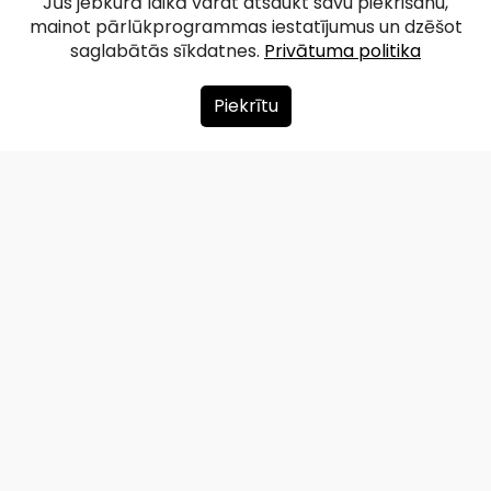
Jūs jebkurā laikā varat atsaukt savu piekrišanu,
mainot pārlūkprogrammas iestatījumus un dzēšot
saglabātās sīkdatnes.
Privātuma politika
Piekrītu
Par mums
Ziedot
Kontakti
Lapas karte
Privātuma politika
info@redzet.lv
2026 © redzet.lv