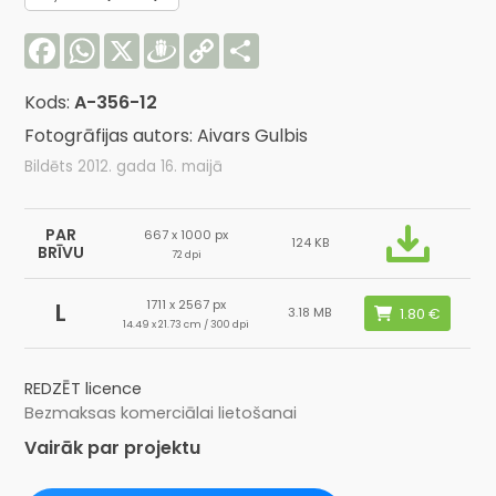
Facebook
WhatsApp
X
Draugiem
Copy
Share
Link
Kods:
A-356-12
Fotogrāfijas autors: Aivars Gulbis
Bildēts 2012. gada 16. maijā
PAR
667 x 1000 px
124 KB
BRĪVU
72 dpi
1711 x 2567 px
L
3.18 MB
14.49 x 21.73 cm / 300 dpi
REDZĒT licence
Bezmaksas komerciālai lietošanai
Vairāk par projektu