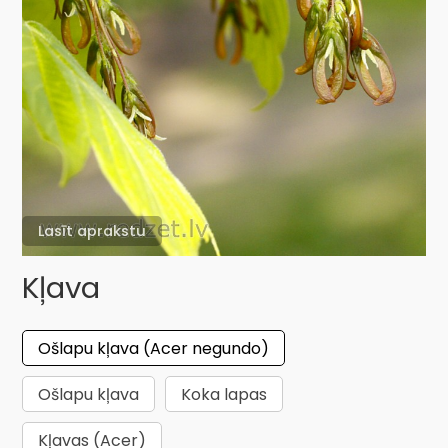
Lasīt aprakstu
Kļava
Ošlapu kļava (Acer negundo)
Ošlapu kļava
Koka lapas
Kļavas (Acer)