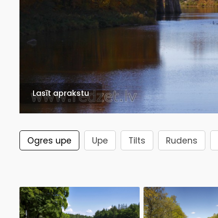
Lasīt aprakstu
Ogres upe
Upe
Tilts
Rudens