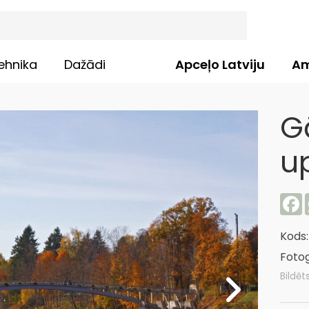
ehnika
Dažādi
Apceļo Latviju
Am
Gā
u
F
Kods
Fotog
Bildēt