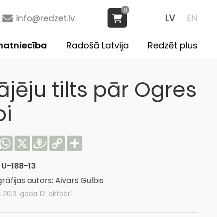
0
LV
EN
info@redzet.lv
atniecība
Radošā Latvija
Redzēt plus
jēju tilts pār Ogres
pi
acebook
WhatsApp
X
Draugiem
Copy
Share
Link
:
U-188-13
rāfijas autors: Aivars Gulbis
s 2013. gada 12. oktobrī