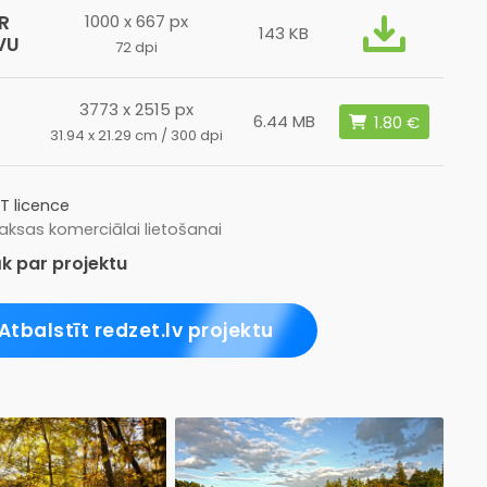
R
1000 x 667 px
143 KB
VU
72 dpi
3773 x 2515 px
6.44 MB
31.94 x 21.29 cm / 300 dpi
T licence
ksas komerciālai lietošanai
k par projektu
Atbalstīt redzet.lv projektu