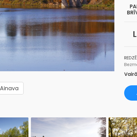
PA
BRĪ
L
REDZĒ
Bezma
Vairā
Ainava