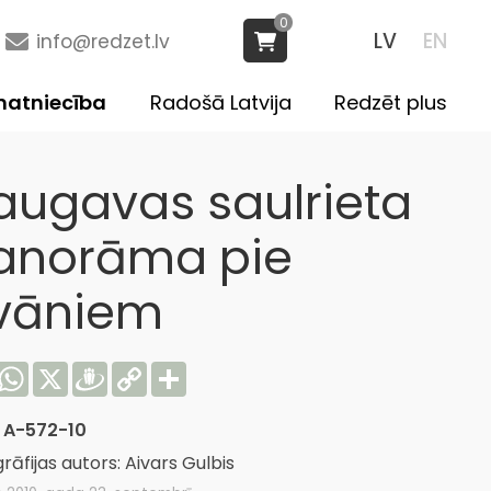
0
LV
EN
info@redzet.lv
atniecība
Radošā Latvija
Redzēt plus
augavas saulrieta
anorāma pie
īvāniem
acebook
WhatsApp
X
Draugiem
Copy
Share
Link
:
A-572-10
rāfijas autors: Aivars Gulbis