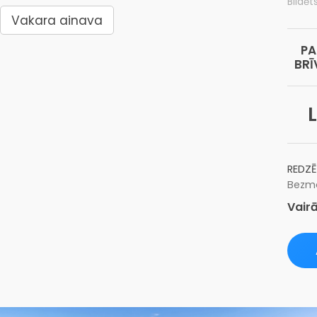
Bildēt
Vakara ainava
PA
BRĪ
REDZĒ
Bezma
Vairā