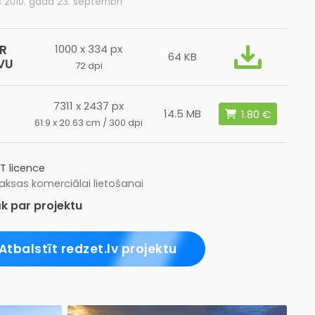
s 2010. gada 23. septembrī
R
1000 x 334 px
64 KB
VU
72 dpi
7311 x 2437 px
L
14.5 MB
61.9 x 20.63 cm / 300 dpi
T licence
ksas komerciālai lietošanai
k par projektu
Atbalstīt redzet.lv projektu