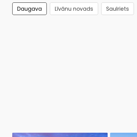
Daugava
Līvānu novads
Saulriets