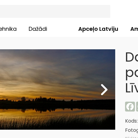
ehnika
Dažādi
Apceļo Latviju
Am
D
p
L
F
Kods
Fotog