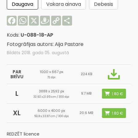
Daugava
Vakara ainava
Debesis
Facebook
WhatsApp
X
Draugiem
Copy
Share
Link
Kods:
U-088-18-AP
Fotogrāfijas autors: Aija Pastare
Bildēts 2018. gada 05. augustā
PAR
1000 x 667 px
224 KB
BRĪVU
72 dpi
3888 x 2592 px
L
9.7 MB
32.92 x 21.95 cm / 300 dpi
6000 x 4000 px
XL
20.6 MB
50.8 x 33.87 cm / 300 dpi
REDZĒT licence