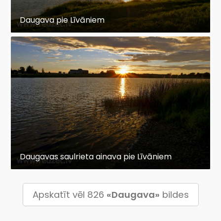
Daugava pie Līvāniem
Daugavas saulrieta ainava pie Līvāniem
Apskatīt vēl 826
«Daugava»
bildes