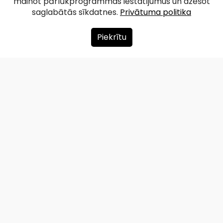
mainot pārlūkprogrammas iestatījumus un dzēšot
saglabātās sīkdatnes.
Privātuma politika
Piekrītu
Par mums
Ziedot
Kontakti
Lapas karte
Privātuma politika
info@redzet.lv
2026 © redzet.lv