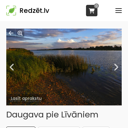
0
Redzēt.lv
Lasīt aprakstu
Daugava pie Līvāniem