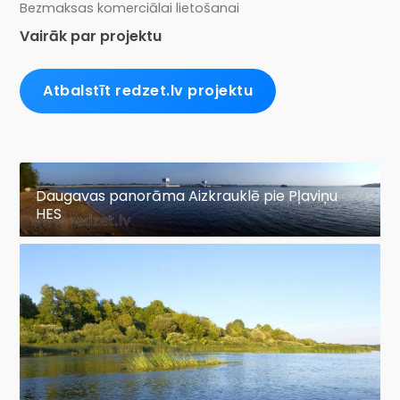
Bezmaksas komerciālai lietošanai
Vairāk par projektu
Atbalstīt redzet.lv projektu
Daugavas panorāma Aizkrauklē pie Pļaviņu
HES