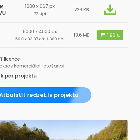
R
1000 x 667 px
226 KB
VU
72 dpi
6000 x 4000 px
19.6 MB
50.8 x 33.87 cm / 300 dpi
T licence
ksas komerciālai lietošanai
k par projektu
Atbalstīt redzet.lv projektu