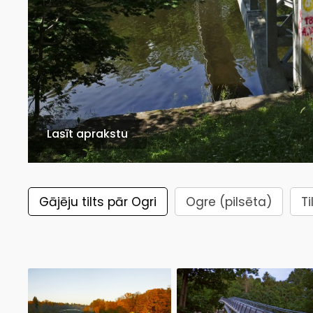
Lasīt aprakstu
Gājēju tilts pār Ogri
Ogre (pilsēta)
Ti