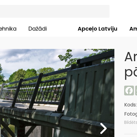
ehnika
Dažādi
Apceļo Latviju
Am
Ar
p
F
Kods
Fotog
Bildēt