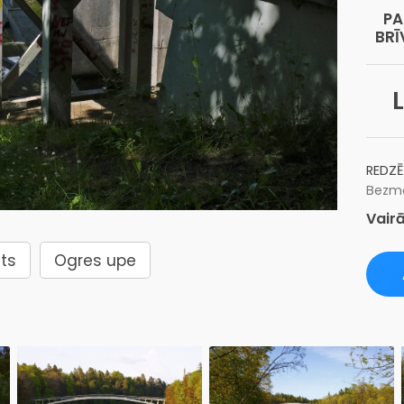
PA
BRĪ
L
REDZĒ
Bezma
Vairā
lts
Ogres upe