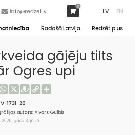
0
LV
EN
info@redzet.lv
atniecība
Radošā Latvija
Redzēt plus
kveida gājēju tilts
ār Ogres upi
acebook
WhatsApp
X
Draugiem
Copy
Share
Link
:
V-1731-20
rāfijas autors: Aivars Gulbis
s 2020. gada 3. jūlijā