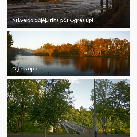
Arkveida gājēju tilts pār Ogres upi
Ogres upe