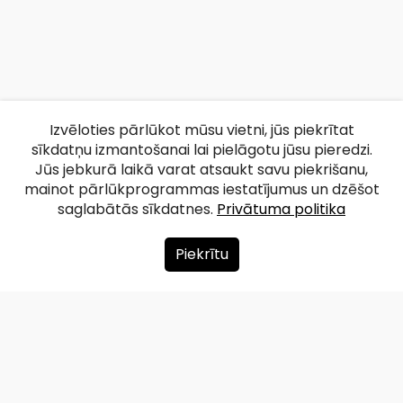
Izvēloties pārlūkot mūsu vietni, jūs piekrītat
sīkdatņu izmantošanai lai pielāgotu jūsu pieredzi.
Jūs jebkurā laikā varat atsaukt savu piekrišanu,
mainot pārlūkprogrammas iestatījumus un dzēšot
saglabātās sīkdatnes.
Privātuma politika
Piekrītu
Par mums
Ziedot
Kontakti
Lapas karte