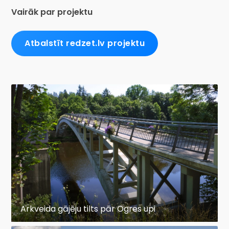
Vairāk par projektu
Atbalstīt redzet.lv projektu
Arkveida gājēju tilts pār Ogres upi