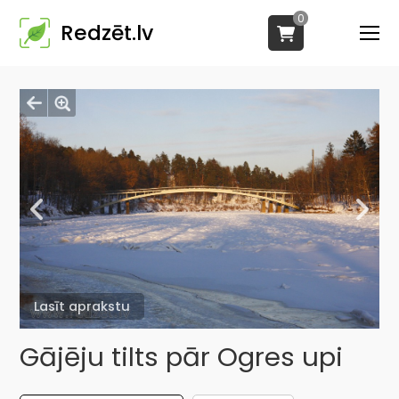
0
Redzēt.lv
Lasīt aprakstu
Gājēju tilts pār Ogres upi