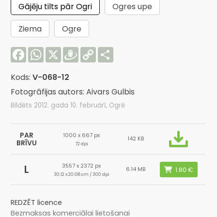
Gājēju tilts pār Ogri
Ogres upe
Ziema
Ogre
Facebook
WhatsApp
X
Draugiem
Copy
Share
Link
Kods:
V-068-12
Fotogrāfijas autors: Aivars Gulbis
Bildēts 2012. gada 10. februārī, Ogrē
PAR
1000 x 667 px
142 KB
BRĪVU
72 dpi
3557 x 2372 px
L
6.14 MB
30.12 x 20.08 cm / 300 dpi
REDZĒT licence
Bezmaksas komerciālai lietošanai