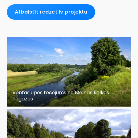
Atbalstīt redzet.lv projektu
Ventas upes tecējums no Melnās kolkas
nogāzes