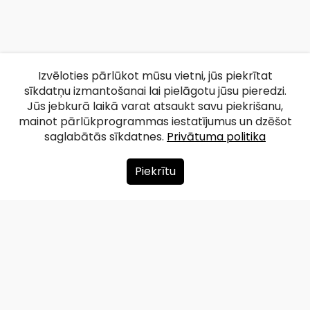
Izvēloties pārlūkot mūsu vietni, jūs piekrītat
sīkdatņu izmantošanai lai pielāgotu jūsu pieredzi.
Jūs jebkurā laikā varat atsaukt savu piekrišanu,
mainot pārlūkprogrammas iestatījumus un dzēšot
saglabātās sīkdatnes.
Privātuma politika
Piekrītu
Par mums
Ziedot
Kontakti
Lapas karte
Privātuma politika