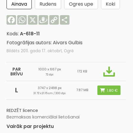
Ainava
Rudens
Ogres upe
Koki
Facebook
WhatsApp
X
Draugiem
Copy
Share
Link
Kods:
A-618-11
Fotogrāfijas autors: Aivars Gulbis
Bildēts 2011. gada 17. oktobrī, Ogrē
PAR
1000 x 667 px
172 KB
BRĪVU
72 dpi
3747 x 2498 px
L
7.87 MB
31.72 x 21.15 cm / 300 dpi
REDZĒT licence
Bezmaksas komerciālai lietošanai
Vairāk par projektu