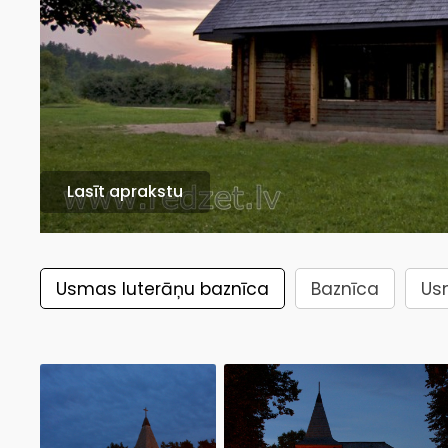
Lasīt aprakstu
Usmas luterāņu baznīca
Baznīca
Us