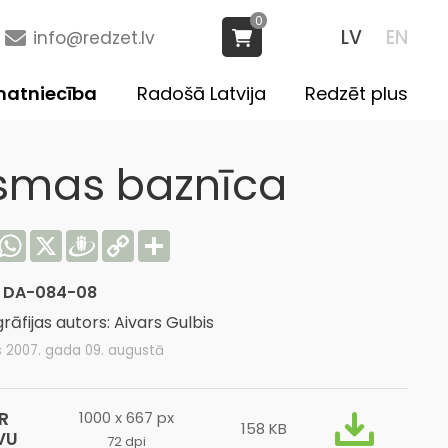
0
LV
EN
info@redzet.lv
atniecība
Radošā Latvija
Redzēt plus
smas baznīca
acebook
WhatsApp
X
Draugiem
Copy
Share
Link
:
DA-084-08
rāfijas autors: Aivars Gulbis
s 2007. gada 09. augustā
R
1000 x 667 px
158 KB
VU
72 dpi