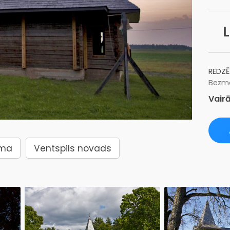
L
REDZĒ
Bezma
Vairā
ma
Ventspils novads