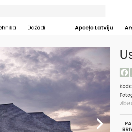
ehnika
Dažādi
Apceļo Latviju
Am
U
F
Kods
Fotog
Bildēt
PA
BRĪ