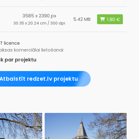
3585 x 2390 px
5.42 MB
30.35 x 20.24 cm / 300 dpi
T licence
ksas komerciālai lietošanai
k par projektu
Atbalstīt redzet.lv projektu