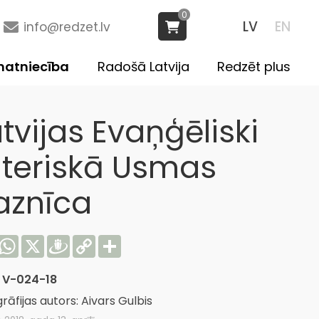
0
LV
EN
info@redzet.lv
atniecība
Radošā Latvija
Redzēt plus
tvijas Evaņģēliski
uteriskā Usmas
aznīca
acebook
WhatsApp
X
Draugiem
Copy
Share
Link
:
V-024-18
rāfijas autors: Aivars Gulbis