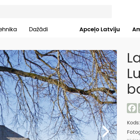
ehnika
Dažādi
Apceļo Latviju
Am
La
L
b
F
Kods
Fotog