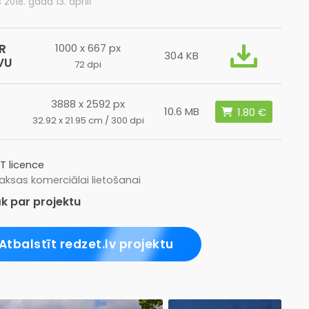
 2018. gada 13. aprīlī
R
1000 x 667 px
304 KB
VU
72 dpi
3888 x 2592 px
10.6 MB
32.92 x 21.95 cm / 300 dpi
T licence
ksas komerciālai lietošanai
k par projektu
Atbalstīt redzet.lv projektu