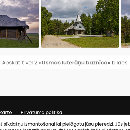
Apskatīt vēl 2
«Usmas luterāņu baznīca»
bildes
karte
Privātuma politika
tat sīkdatņu izmantošanai lai pielāgotu jūsu pieredzi. Jūs j