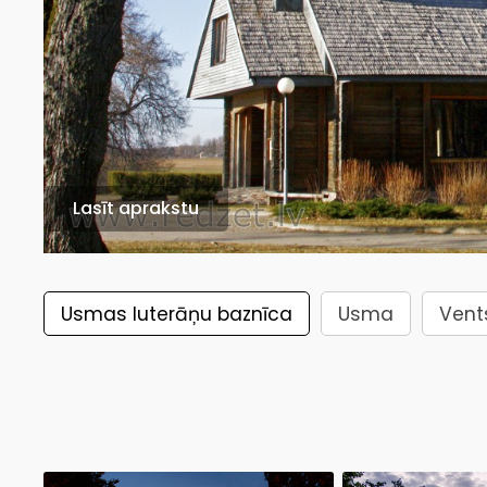
Lasīt aprakstu
Usmas luterāņu baznīca
Usma
Vent