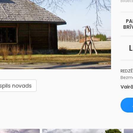
Bildēts
PA
BRĪ
L
REDZĒ
Bezma
spils novads
Vairā