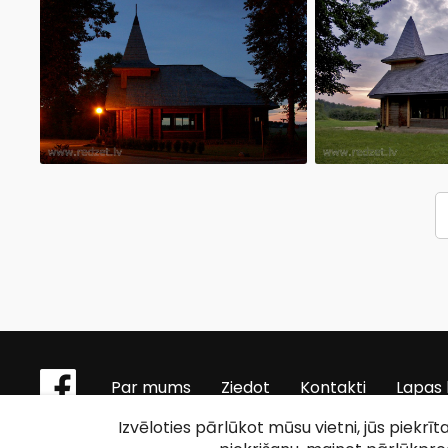
Par mums
Ziedot
Kontakti
Lapas 
Izvēloties pārlūkot mūsu vietni, jūs piekrī