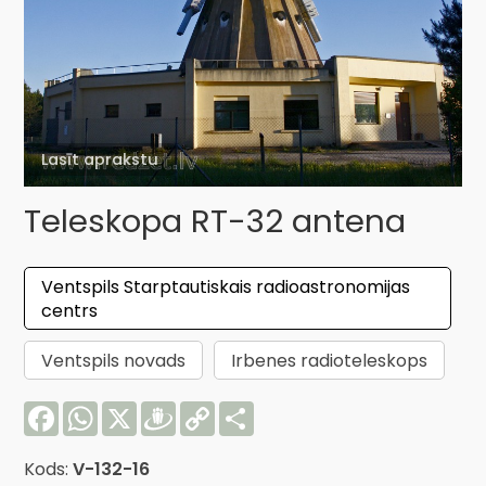
Lasīt aprakstu
Teleskopa RT-32 antena
Ventspils Starptautiskais radioastronomijas
centrs
Ventspils novads
Irbenes radioteleskops
Facebook
WhatsApp
X
Draugiem
Copy
Share
Link
Kods:
V-132-16