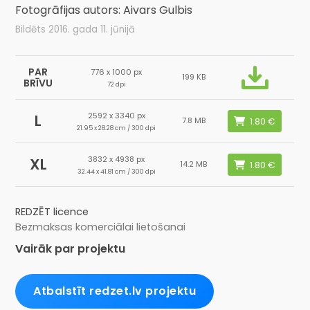
Fotogrāfijas autors: Aivars Gulbis
Bildēts 2016. gada 11. jūnijā
PAR
776 x 1000 px
199 KB
BRĪVU
72 dpi
2592 x 3340 px
L
7.8 MB
21.95 x 28.28 cm / 300 dpi
3832 x 4938 px
XL
14.2 MB
32.44 x 41.81 cm / 300 dpi
REDZĒT licence
Bezmaksas komerciālai lietošanai
Vairāk par projektu
Atbalstīt redzet.lv projektu