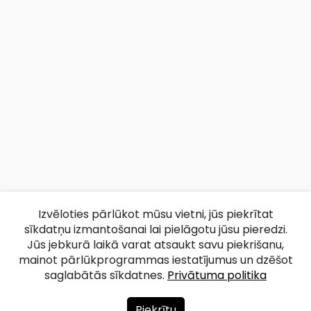
Izvēloties pārlūkot mūsu vietni, jūs piekrītat
sīkdatņu izmantošanai lai pielāgotu jūsu pieredzi.
Jūs jebkurā laikā varat atsaukt savu piekrišanu,
mainot pārlūkprogrammas iestatījumus un dzēšot
saglabātās sīkdatnes.
Privātuma politika
Piekrītu