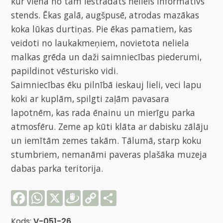
kur vienā no tām iestrādāts neliels informatīvs
stends. Ēkas galā, augšpusē, atrodas mazākas
koka lūkas durtiņas. Pie ēkas pamatiem, kas
veidoti no laukakmeņiem, novietota neliela
malkas grēda un daži saimniecības piederumi,
papildinot vēsturisko vidi.
Saimniecības ēku pilnībā ieskauj lieli, veci lapu
koki ar kuplām, spilgti zaļām pavasara
lapotnēm, kas rada ēnainu un mierīgu parka
atmosfēru. Zeme ap kūti klāta ar dabisku zālāju
un iemītām zemes takām. Tālumā, starp koku
stumbriem, nemanāmi paveras plašāka muzeja
dabas parka teritorija.
Facebook
WhatsApp
X
Draugiem
Copy
Share
Link
Kods:
V-051-26