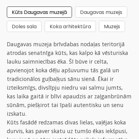
Kūts Daugavas muzejā
Daugavas muzejs
Doles sala
Koka arhitektūra
Muzejs
Daugavas muzeja brīvdabas nodaļas teritorijā
atrodas senatnīga kūts, kas kalpo kā vēsturiska
lauku saimniecības ēka. Šī būve ir celta,
apvienojot koka dēļu apšuvumu tās galā un
tradicionālos guļbaļķus sānu sienā. Ēkai ir
izteiksmīgs, divslīpju niedru vai salmu jumts,
kas laika gaitā ir blīvi apaudzis ar zaļganbrūnām
sūnām, piešķirot tai īpaši autentisku un senu
izskatu.
Kūts fasādē redzamas divas lielas, vaļējas koka
durvis, kas paver skatu uz tumšo ēkas iekšpusi,