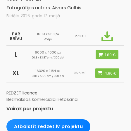
Fotogrāfijas autors: Aivars Gulbis
Bildēts 2026. gada 17. maijā
PAR
1000 x 563 px
278 KB
BRĪVU
72 dpi
6000 x 4000 px
L
50.8 x 33.87 cm / 300 dpi
16320 x 9184 px
XL
95.6 MB
138.1 x 77.76 cm / 300 dpi
REDZĒT licence
Bezmaksas komerciālai lietošanai
Vairāk par projektu
Atbalstīt redzet.lv projektu