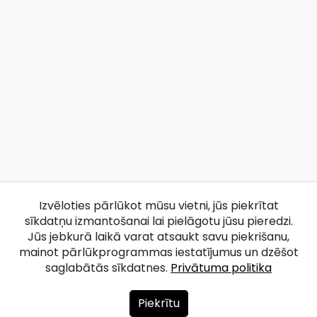
Izvēloties pārlūkot mūsu vietni, jūs piekrītat
sīkdatņu izmantošanai lai pielāgotu jūsu pieredzi.
Jūs jebkurā laikā varat atsaukt savu piekrišanu,
mainot pārlūkprogrammas iestatījumus un dzēšot
saglabātās sīkdatnes.
Privātuma politika
Piekrītu
Par mums