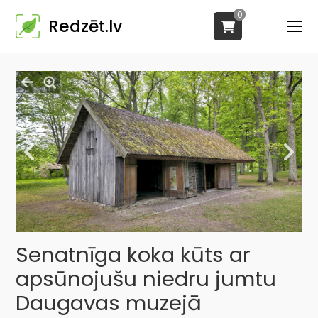
0
Redzēt.lv
Senatnīga koka kūts ar
apsūnojušu niedru jumtu
Daugavas muzejā