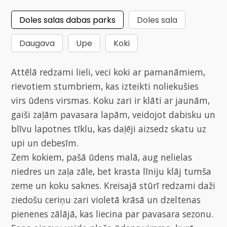
Doles salas dabas parks
Doles sala
Daugava
Upe
Koki
Attēlā redzami lieli, veci koki ar pamanāmiem,
rievotiem stumbriem, kas izteikti noliekušies
virs ūdens virsmas. Koku zari ir klāti ar jaunām,
gaiši zaļām pavasara lapām, veidojot dabisku un
blīvu lapotnes tīklu, kas daļēji aizsedz skatu uz
upi un debesīm.
Zem kokiem, pašā ūdens malā, aug nelielas
niedres un zaļa zāle, bet krasta līniju klāj tumša
zeme un koku saknes. Kreisajā stūrī redzami daži
ziedošu ceriņu zari violetā krāsā un dzeltenas
pienenes zālājā, kas liecina par pavasara sezonu.