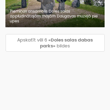
Piemiņas ansamblis Doles salas
appludinātajām mājām Daugavas muzejā pie
upes
Apskatīt vēl 6
«Doles salas dabas
parks»
bildes