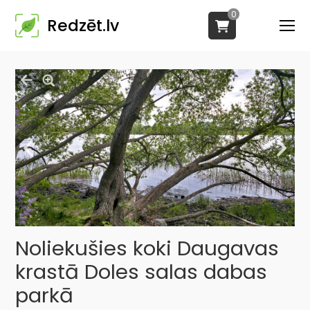
0
Redzēt.lv
Noliekušies koki Daugavas
krastā Doles salas dabas
parkā