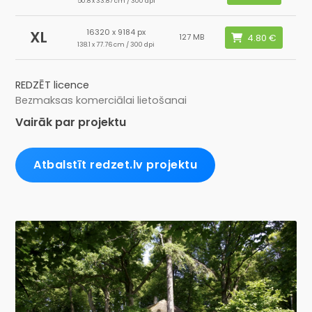
50.8 x 33.87 cm / 300 dpi
16320 x 9184 px
XL
127 MB
138.1 x 77.76 cm / 300 dpi
REDZĒT licence
Bezmaksas komerciālai lietošanai
Vairāk par projektu
Atbalstīt redzet.lv projektu