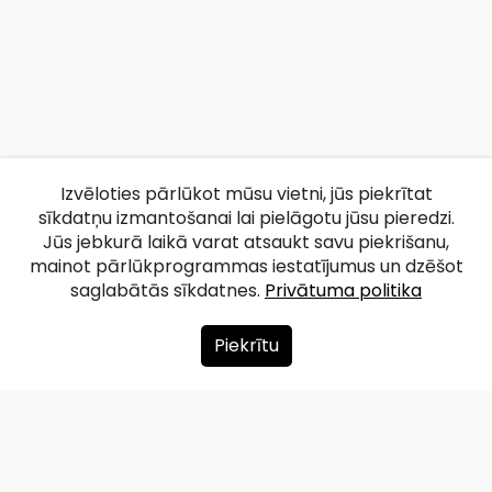
Izvēloties pārlūkot mūsu vietni, jūs piekrītat
sīkdatņu izmantošanai lai pielāgotu jūsu pieredzi.
Jūs jebkurā laikā varat atsaukt savu piekrišanu,
mainot pārlūkprogrammas iestatījumus un dzēšot
saglabātās sīkdatnes.
Privātuma politika
Piekrītu
Par mums
Ziedot
Kontakti