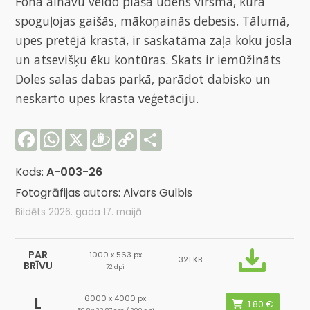
Fona ainavu veido plaša ūdens virsma, kurā
spoguļojas gaišās, mākoņainās debesis. Tālumā,
upes pretējā krastā, ir saskatāma zaļa koku josla
un atsevišķu ēku kontūras. Skats ir iemūžināts
Doles salas dabas parkā, parādot dabisko un
neskarto upes krasta veģetāciju.
Facebook
WhatsApp
X
Draugiem
Copy
Share
Link
Kods:
A-003-26
Fotogrāfijas autors: Aivars Gulbis
Bildēts 2026. gada 17. maijā
PAR
1000 x 563 px
321 KB
BRĪVU
72 dpi
6000 x 4000 px
L