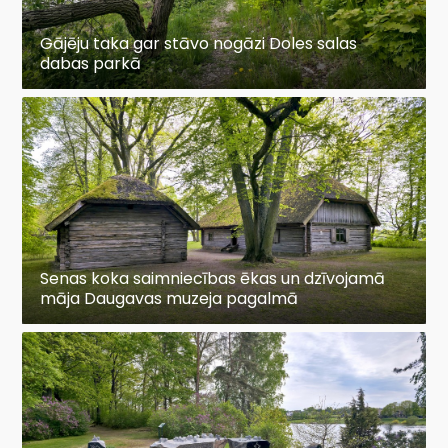
Gājēju taka gar stāvo nogāzi Doles salas
dabas parkā
Senas koka saimniecības ēkas un dzīvojamā
māja Daugavas muzeja pagalmā