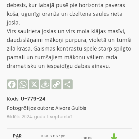
debesis, kur labajā pusē pie horizonta paveras
koša, ugunīgi oranža un dzeltena saules rieta
josla.
Virs saulrieta joslas un virs mola klājas masīvi,
daudzslāņaini mākoņi purpura, violetā un tumši
zilā krāsā. Gaismas kontrastu spēle starp spilgto
pamali un tumšajiem mākoņu vāliem rada
dramatisku un iespaidīgu dabas ainavu.
Facebook
WhatsApp
X
Draugiem
Copy
Share
Link
Kods:
U-779-24
Fotogrāfijas autors: Aivars Gulbis
Bildēts 2024. gada 1. septembrī
PAR
1000 x 667 px
108 KB