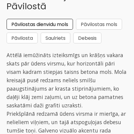
Pāvilostā
Pāvilostas dienvidu mols
Pāvilostas mols
Pāvilosta
Saulriets
Debesis
Attēlā iemūžināts izteiksmīgs un krāšņs vakara
skats pār ūdens virsmu, kur horizontāli pāri
visam kadram stiepjas taisns betona mols. Mola
kreisajā pusē redzams neliels smilšu
paaugstinājums ar krasta stiprinājumiem, ko
daļēji klāj zemi zaļumi, un uz betona pamatnes
saskatāmi daži grafiti uzraksti.
Priekšplānā redzamā ūdens virsma ir mierīga, ar
nelieliem viļņiem, un tajā atspoguļojas debesu
tumšie toņi. Galveno vizuālo akcentu rada