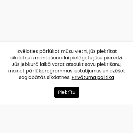
Izvēloties pārlūkot mūsu vietni, jūs piekrītat
sīkdatņu izmantošanai lai pielāgotu jūsu pieredzi.
Jūs jebkurā laikā varat atsaukt savu piekrišanu,
mainot pārlūkprogrammas iestatījumus un dzēšot
saglabātās sīkdatnes.
Privātuma politika
Piekrītu
Par mums
Ziedot
Kontakti
Lapas karte