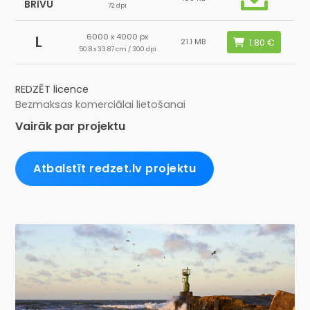
BRĪVU
72 dpi
6000 x 4000 px
L
21.1 MB
50.8 x 33.87 cm / 300 dpi
REDZĒT licence
Bezmaksas komerciālai lietošanai
Vairāk par projektu
Atbalstīt redzet.lv projektu