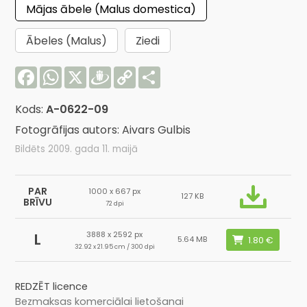
Mājas ābele (Malus domestica)
Ābeles (Malus)
Ziedi
Facebook
WhatsApp
X
Draugiem
Copy
Share
Link
Kods:
A-0622-09
Fotogrāfijas autors: Aivars Gulbis
Bildēts 2009. gada 11. maijā
PAR
1000 x 667 px
127 KB
BRĪVU
72 dpi
3888 x 2592 px
L
5.64 MB
32.92 x 21.95 cm / 300 dpi
REDZĒT licence
Bezmaksas komerciālai lietošanai