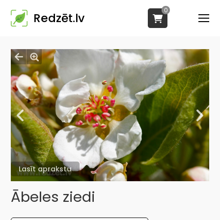
0
Redzēt.lv
Lasīt aprakstu
Ābeles ziedi