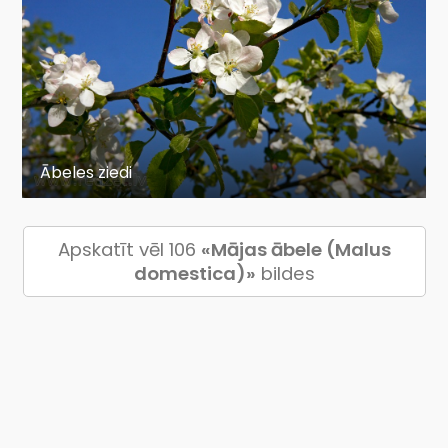
Ābeles ziedi
Apskatīt vēl 106
«Mājas ābele (Malus
domestica)»
bildes