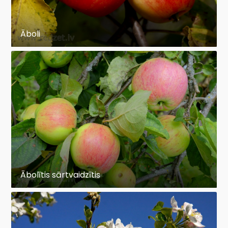
Āboli
Ābolītis sārtvaidzītis