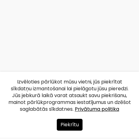
Izvēloties pārlūkot mūsu vietni, jūs piekrītat
sīkdatņu izmantošanai lai pielāgotu jūsu pieredzi.
Jūs jebkurā laikā varat atsaukt savu piekrišanu,
mainot pārlūkprogrammas iestatījumus un dzēšot
saglabātās sīkdatnes.
Privātuma politika
Piekrītu
Par mums