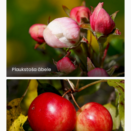
Plaukstoša ābele