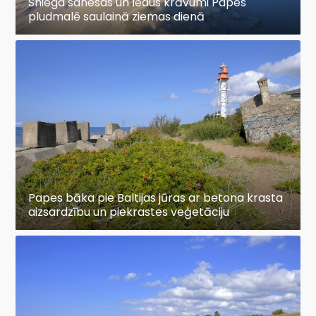
Sniega sanesas un ledus krāvumi Papes
pludmalē saulainā ziemas dienā
Papes bāka pie Baltijas jūras ar betona krasta
aizsardzību un piekrastes veģetāciju