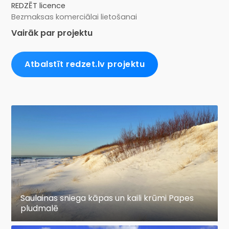
REDZĒT licence
Bezmaksas komerciālai lietošanai
Vairāk par projektu
Atbalstīt redzet.lv projektu
Saulainas sniega kāpas un kaili krūmi Papes
pludmalē