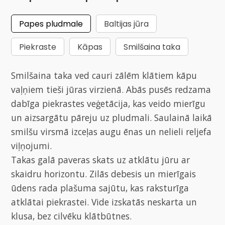
Papes pludmale
Baltijas jūra
Piekraste
Kāpas
Smilšaina taka
Smilšaina taka ved cauri zālēm klātiem kāpu
vaļņiem tieši jūras virzienā. Abās pusēs redzama
dabīga piekrastes veģetācija, kas veido mierīgu
un aizsargātu pāreju uz pludmali. Saulainā laikā
smilšu virsmā izceļas augu ēnas un nelieli reljefa
viļņojumi.
Takas galā paveras skats uz atklātu jūru ar
skaidru horizontu. Zilās debesis un mierīgais
ūdens rada plašuma sajūtu, kas raksturīga
atklātai piekrastei. Vide izskatās neskarta un
klusa, bez cilvēku klātbūtnes.