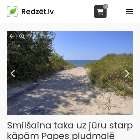
0
Redzēt.lv
Smilšaina taka uz jūru starp
kāpām Papes pludmalē