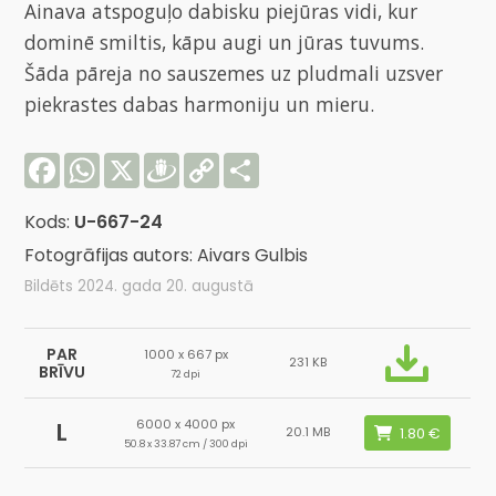
Ainava atspoguļo dabisku piejūras vidi, kur
dominē smiltis, kāpu augi un jūras tuvums.
Šāda pāreja no sauszemes uz pludmali uzsver
piekrastes dabas harmoniju un mieru.
Facebook
WhatsApp
X
Draugiem
Copy
Share
Link
Kods:
U-667-24
Fotogrāfijas autors: Aivars Gulbis
Bildēts 2024. gada 20. augustā
PAR
1000 x 667 px
231 KB
BRĪVU
72 dpi
6000 x 4000 px
L
20.1 MB
50.8 x 33.87 cm / 300 dpi