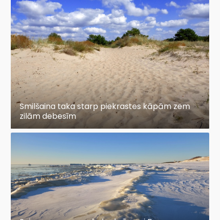
Smilšaina taka starp piekrastes kāpām zem
zilām debesīm