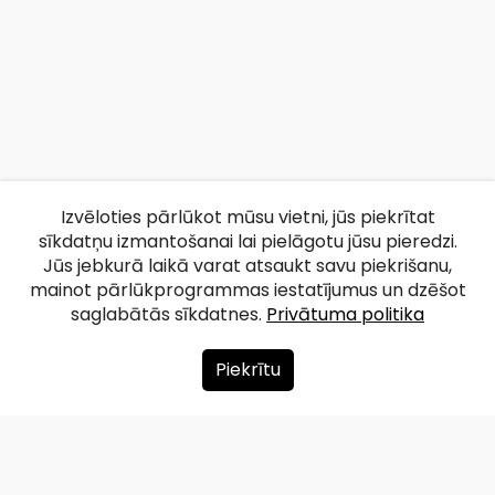
Izvēloties pārlūkot mūsu vietni, jūs piekrītat
sīkdatņu izmantošanai lai pielāgotu jūsu pieredzi.
Jūs jebkurā laikā varat atsaukt savu piekrišanu,
mainot pārlūkprogrammas iestatījumus un dzēšot
saglabātās sīkdatnes.
Privātuma politika
Piekrītu
Par mums
Ziedot
Kontakti