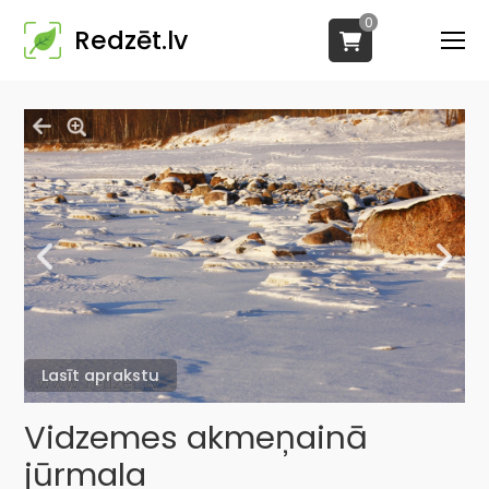
0
Redzēt.lv
Lasīt aprakstu
Vidzemes akmeņainā
jūrmala