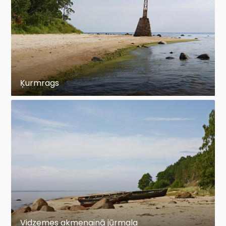
Ķurmrags
Vidzemes akmeņainā jūrmala