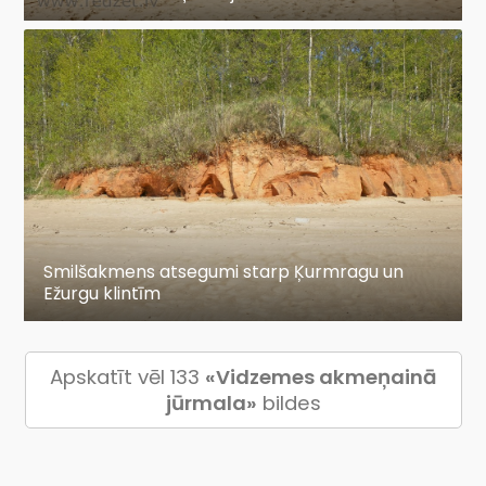
Smilšakmens atsegumi starp Ķurmragu un
Ežurgu klintīm
Apskatīt vēl 133
«Vidzemes akmeņainā
jūrmala»
bildes