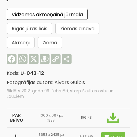
Vidzemes akmeņainā jūrmala
Rīgas jūras līcis
Ziemas ainava
Akmeņi
Ziema
Facebook
WhatsApp
X
Draugiem
Copy
Share
Link
Kods:
U-043-12
Fotogrāfijas autors: Aivars Gulbis
Bildēts 2012. gada 09. februārī, starp Skultes ostu un
Laučiem
PAR
1000 x 667 px
196 KB
BRĪVU
72 dpi
3653 x 2435 px
L
6.33 MB