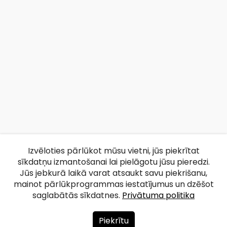
Izvēloties pārlūkot mūsu vietni, jūs piekrītat
sīkdatņu izmantošanai lai pielāgotu jūsu pieredzi.
Jūs jebkurā laikā varat atsaukt savu piekrišanu,
mainot pārlūkprogrammas iestatījumus un dzēšot
saglabātās sīkdatnes.
Privātuma politika
Piekrītu