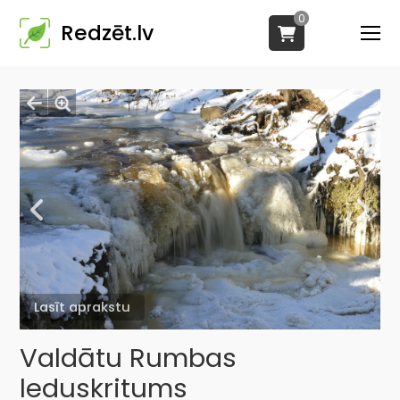
0
Redzēt.lv
Lasīt aprakstu
Valdātu Rumbas
leduskritums