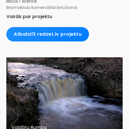
REDZĒT licence
Bezmaksas komerciālai lietošanai
Vairāk par projektu
Atbalstīt redzet.lv projektu
Valdātu Rumba