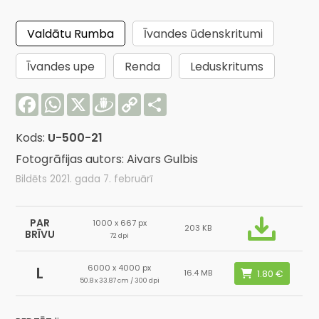
Valdātu Rumba
Īvandes ūdenskritumi
Īvandes upe
Renda
Leduskritums
Facebook
WhatsApp
X
Draugiem
Copy
Share
Link
Kods:
U-500-21
Fotogrāfijas autors: Aivars Gulbis
Bildēts 2021. gada 7. februārī
PAR
1000 x 667 px
203 KB
BRĪVU
72 dpi
6000 x 4000 px
L
16.4 MB
50.8 x 33.87 cm / 300 dpi