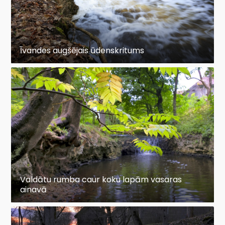
Īvandes augšējais ūdenskritums
Valdātu rumba caur koku lapām vasaras
ainavā