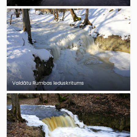
Valdātu Rumbas leduskritums