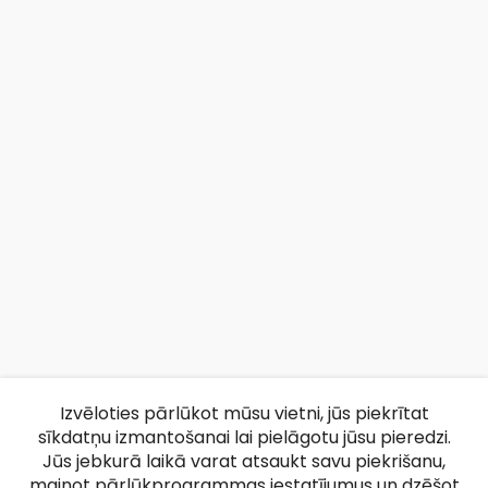
Izvēloties pārlūkot mūsu vietni, jūs piekrītat
sīkdatņu izmantošanai lai pielāgotu jūsu pieredzi.
Jūs jebkurā laikā varat atsaukt savu piekrišanu,
mainot pārlūkprogrammas iestatījumus un dzēšot