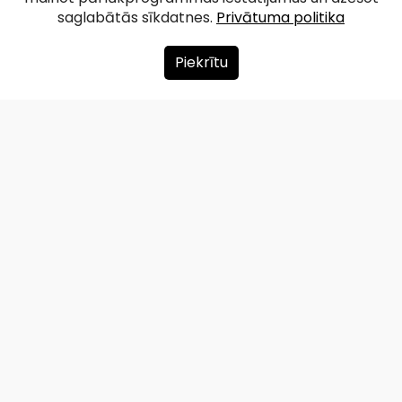
saglabātās sīkdatnes.
Privātuma politika
Piekrītu
Par mums
Ziedot
Kontakti
Lapas karte
Privātuma politika
info@redzet.lv
2026 © redzet.lv