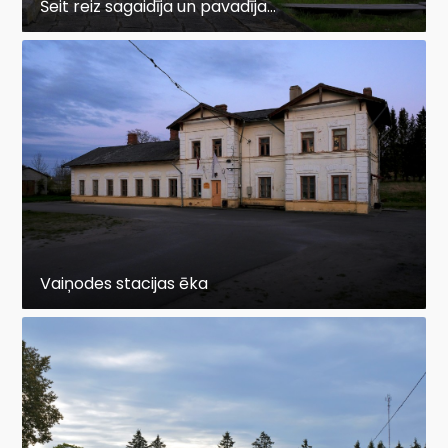
Šeit reiz sagaidīja un pavadīja...
Vaiņodes stacijas ēka