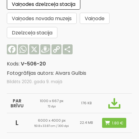
Vaiņodes dzelzceļa stacija
Vaiņodes novada muzejs
Vaiņode
Dzelzceļa stacija
Facebook
WhatsApp
X
Draugiem
Copy
Share
Link
Kods:
V-506-20
Fotogrāfijas autors: Aivars Gulbis
Bildēts 2020. gada 9. maijā
PAR
1000 x 667 px
176 KB
BRĪVU
72 dpi
6000 x 4000 px
L
22.4 MB
50.8 x 33.87 cm / 300 dpi