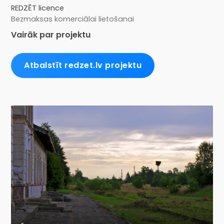
REDZĒT licence
Bezmaksas komerciālai lietošanai
Vairāk par projektu
Atbalstīt redzet.lv projektu