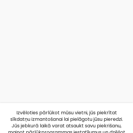
Izvēloties pārlūkot mūsu vietni, jūs piekrītat
sīkdatņu izmantošanai lai pielāgotu jūsu pieredzi.
Jūs jebkurā laikā varat atsaukt savu piekrišanu,
mainot pārlūkprogrammas iestatījumus un dzēšot