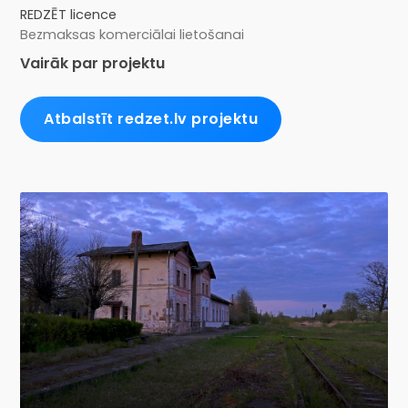
REDZĒT licence
Bezmaksas komerciālai lietošanai
Vairāk par projektu
Atbalstīt redzet.lv projektu