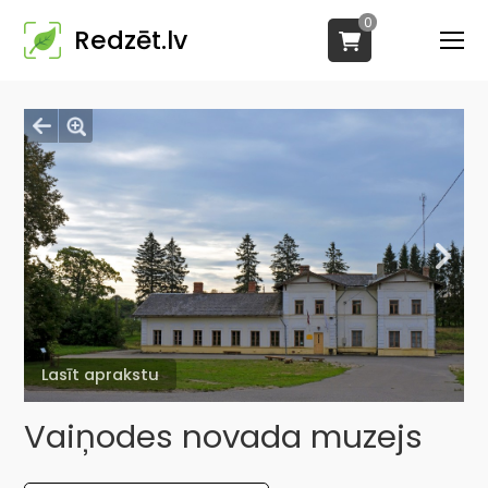
0
Redzēt.lv
Lasīt aprakstu
Vaiņodes novada muzejs