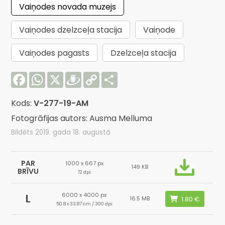
Vaiņodes novada muzejs
Vaiņodes dzelzceļa stacija
Vaiņode
Vaiņodes pagasts
Dzelzceļa stacija
Facebook
WhatsApp
X
Draugiem
Copy
Share
Link
Kods:
V-277-19-AM
Fotogrāfijas autors: Ausma Melluma
Bildēts 2019. gada 18. augustā
PAR
1000 x 667 px
149 KB
BRĪVU
72 dpi
6000 x 4000 px
L
16.5 MB
50.8 x 33.87 cm / 300 dpi