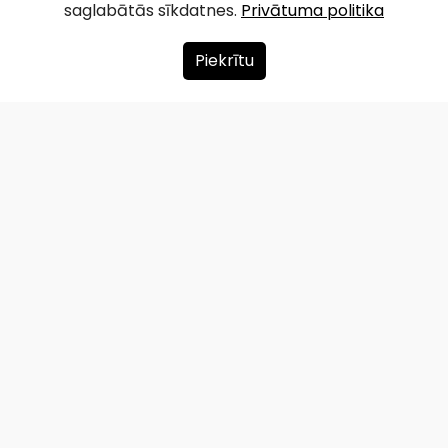
saglabātās sīkdatnes.
Privātuma politika
Piekrītu
Par mums
Ziedot
Kontakti
Lapas karte
Privātuma politika
info@redzet.lv
2026 © redzet.lv