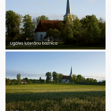
Ugāles luterāņu baznīca