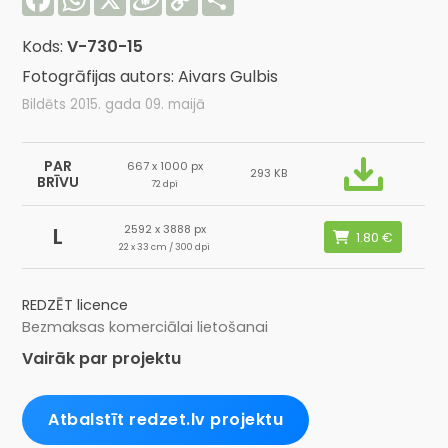
Link
Kods:
V-730-15
Fotogrāfijas autors: Aivars Gulbis
Bildēts 2015. gada 09. maijā
PAR
667 x 1000 px
293 KB
BRĪVU
72 dpi
2592 x 3888 px
L
22 x 33 cm / 300 dpi
REDZĒT licence
Bezmaksas komerciālai lietošanai
Vairāk par projektu
Atbalstīt redzet.lv projektu