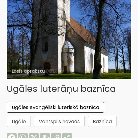
Lasīt aprakstu
Ugāles luterāņu baznīca
Ugāles evaņģēliski luteriskā baznīca
Ugāle
Ventspils novads
Baznīca
Facebook
WhatsApp
X
Draugiem
Copy
Share