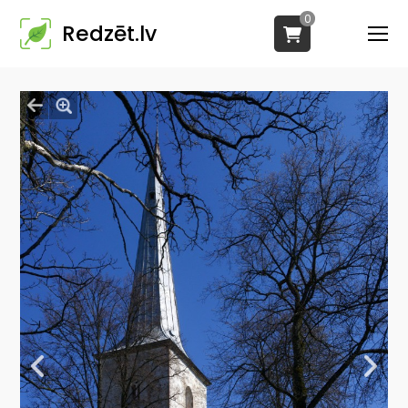
0
Redzēt.lv