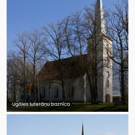
Ugāles luterāņu baznīca