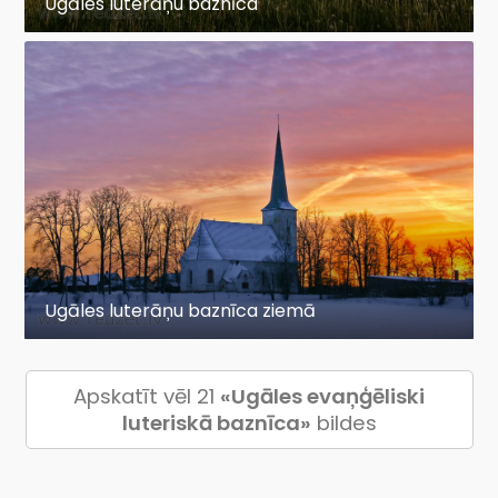
Ugāles luterāņu baznīca
Ugāles luterāņu baznīca ziemā
Apskatīt vēl 21
«Ugāles evaņģēliski
luteriskā baznīca»
bildes