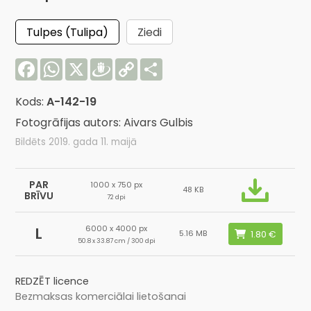
Tulpes (Tulipa)
Ziedi
Facebook
WhatsApp
X
Draugiem
Copy
Share
Link
Kods:
A-142-19
Fotogrāfijas autors: Aivars Gulbis
Bildēts 2019. gada 11. maijā
PAR
1000 x 750 px
48 KB
BRĪVU
72 dpi
6000 x 4000 px
L
5.16 MB
50.8 x 33.87 cm / 300 dpi
REDZĒT licence
Bezmaksas komerciālai lietošanai