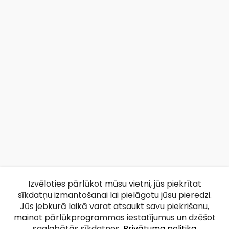
Izvēloties pārlūkot mūsu vietni, jūs piekrītat
sīkdatņu izmantošanai lai pielāgotu jūsu pieredzi.
Jūs jebkurā laikā varat atsaukt savu piekrišanu,
mainot pārlūkprogrammas iestatījumus un dzēšot
saglabātās sīkdatnes.
Privātuma politika