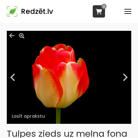
0
Redzēt.lv
Lasīt aprakstu
Tulpes zieds uz melna fona