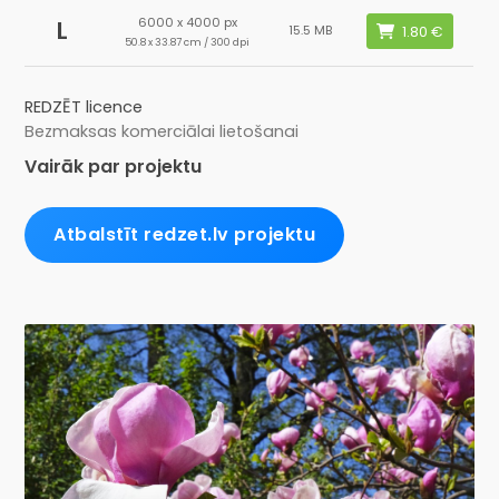
6000 x 4000 px
L
15.5 MB
50.8 x 33.87 cm / 300 dpi
REDZĒT licence
Bezmaksas komerciālai lietošanai
Vairāk par projektu
Atbalstīt redzet.lv projektu