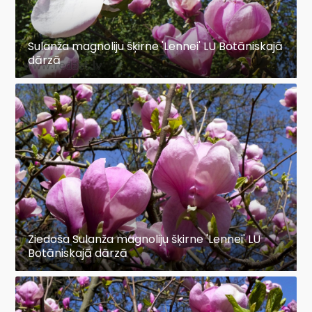
Sulanža magnoliju šķirne 'Lennei' LU Botāniskajā
dārzā
Ziedoša Sulanža magnoliju šķirne 'Lennei' LU
Botāniskajā dārzā