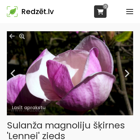
0
Redzēt.lv
Lasīt aprakstu
Sulanža magnoliju šķirnes
'Lennei' zieds