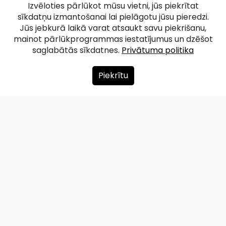
Izvēloties pārlūkot mūsu vietni, jūs piekrītat
sīkdatņu izmantošanai lai pielāgotu jūsu pieredzi.
Jūs jebkurā laikā varat atsaukt savu piekrišanu,
mainot pārlūkprogrammas iestatījumus un dzēšot
saglabātās sīkdatnes.
Privātuma politika
Piekrītu
Par mums
Ziedot
Kontakti
Lapas karte
Privātuma politika
info@redzet.lv
2026 © redzet.lv