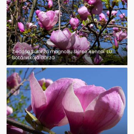
Ziedoša Sulanža magnoliju šķirne 'Lennei' LU
Botāniskajā dārzā