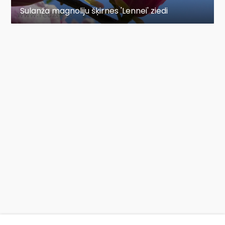
Sulanža magnoliju šķirnes 'Lennei' ziedi