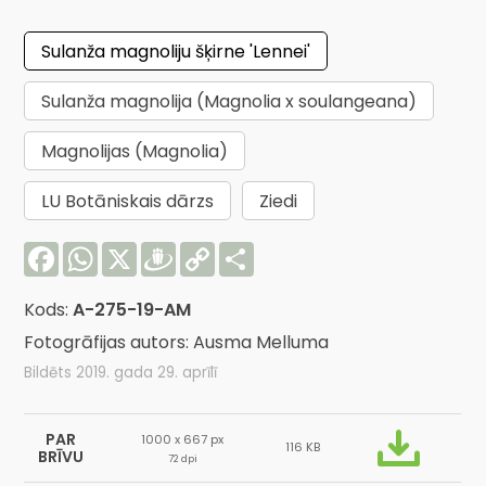
Sulanža magnoliju šķirne 'Lennei'
Sulanža magnolija (Magnolia x soulangeana)
Magnolijas (Magnolia)
LU Botāniskais dārzs
Ziedi
Facebook
WhatsApp
X
Draugiem
Copy
Share
Link
Kods:
A-275-19-AM
Fotogrāfijas autors: Ausma Melluma
Bildēts 2019. gada 29. aprīlī
PAR
1000 x 667 px
116 KB
BRĪVU
72 dpi