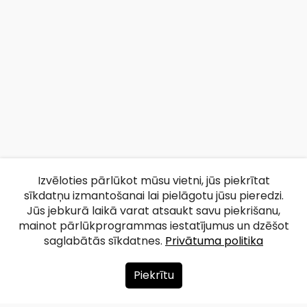
Izvēloties pārlūkot mūsu vietni, jūs piekrītat
sīkdatņu izmantošanai lai pielāgotu jūsu pieredzi.
Jūs jebkurā laikā varat atsaukt savu piekrišanu,
mainot pārlūkprogrammas iestatījumus un dzēšot
saglabātās sīkdatnes.
Privātuma politika
Piekrītu
Par mums