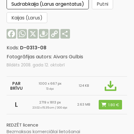
Sudrabkaija (Larus argentatus)
Putni
Kaijas (Larus)
Facebook
WhatsApp
X
Draugiem
Copy
Share
Link
Kods:
D-0313-08
Fotogrāfijas autors: Aivars Gulbis
Bildēts 2008. gada 12. oktobrī
PAR
1000 x 667 px
124 KB
BRĪVU
72 dpi
2719 x 1813 px
L
2.63 MB
23.02 x 15.35 cm / 300 dpi
REDZĒT licence
Bezmaksas komerciālai lietošanai