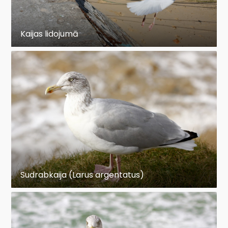
Kaijas lidojumā
Sudrabkaija (Larus argentatus)