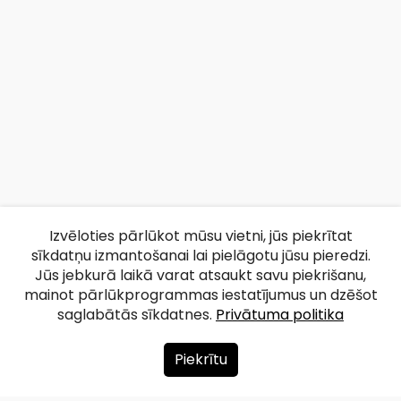
Izvēloties pārlūkot mūsu vietni, jūs piekrītat
sīkdatņu izmantošanai lai pielāgotu jūsu pieredzi.
Jūs jebkurā laikā varat atsaukt savu piekrišanu,
mainot pārlūkprogrammas iestatījumus un dzēšot
saglabātās sīkdatnes.
Privātuma politika
Piekrītu
Par mums