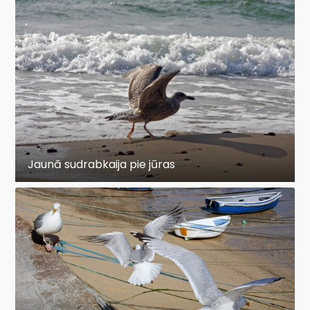
Jaunā sudrabkaija pie jūras