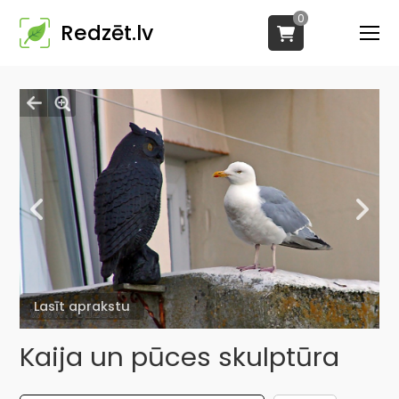
0
Redzēt.lv
Lasīt aprakstu
Kaija un pūces skulptūra