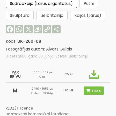
Sudrabkaija (Larus argentatus)
Putni
Skulptūra
Lielbritānija
Kaijas (Larus)
Facebook
WhatsApp
X
Draugiem
Copy
Share
Link
Kods:
UK-260-08
Fotogrāfijas autors: Aivars Gulbis
Bildēts 2008. gada 30. jūnijā, St Ives, Lielbritānijā
PAR
1000 x 667 px
125 KB
BRĪVU
72 dpi
2480 x 1653 px
M
1.82 MB
21 x 14 cm / 300 dpi
REDZĒT licence
Bezmaksas komerciālai lietošanai