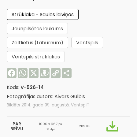
Strūklaka - Saules laiviņas
Jaunpilsētas laukums
Zeltlietus (Laburnum)
Ventspils
Ventspils strūklakas
Facebook
WhatsApp
X
Draugiem
Copy
Share
Link
Kods:
V-526-14
Fotogrāfijas autors: Aivars Gulbis
Bildēts 2014. gada 09. augustā, Ventspilī
PAR
1000 x 667 px
289 KB
BRĪVU
72 dpi