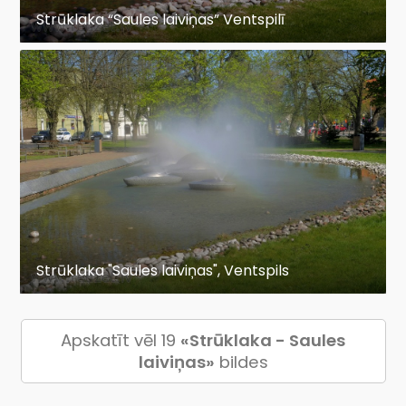
Strūklaka “Saules laiviņas” Ventspilī
Strūklaka "Saules laiviņas", Ventspils
Apskatīt vēl 19
«Strūklaka - Saules
laiviņas»
bildes