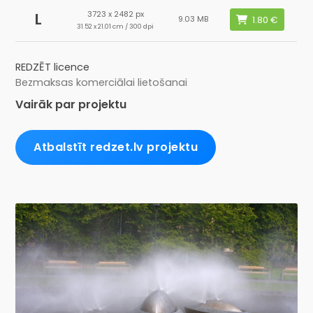
3723 x 2482 px
L
9.03 MB
31.52 x 21.01 cm / 300 dpi
REDZĒT licence
Bezmaksas komerciālai lietošanai
Vairāk par projektu
Atbalstīt redzet.lv projektu