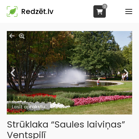
0
Redzēt.lv
Lasīt aprakstu
Strūklaka “Saules laiviņas”
Ventspilī