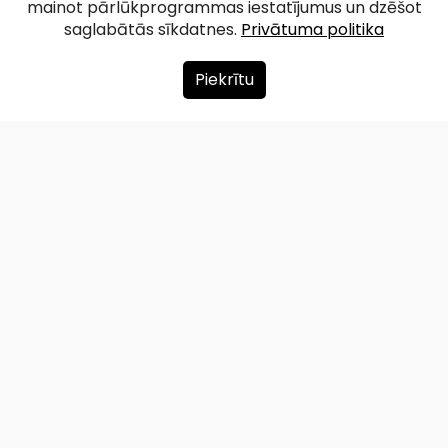
mainot pārlūkprogrammas iestatījumus un dzēšot
saglabātās sīkdatnes.
Privātuma politika
Piekrītu
Par mums
Ziedot
Kontakti
Lapas karte
Privātuma politika
info@redzet.lv
2026 © redzet.lv