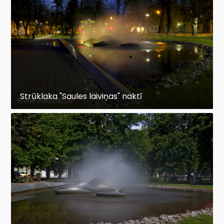
Strūklaka "Saules laiviņas" naktī