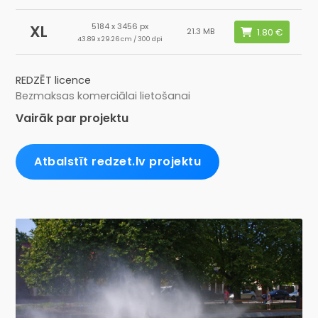
5184 x 3456 px
XL
21.3 MB
43.89 x 29.26 cm / 300 dpi
REDZĒT licence
Bezmaksas komerciālai lietošanai
Vairāk par projektu
Atbalstīt redzet.lv projektu