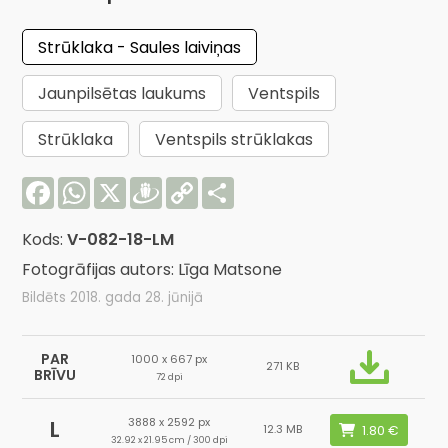
Strūklaka - Saules laiviņas
Jaunpilsētas laukums
Ventspils
Strūklaka
Ventspils strūklakas
Facebook
WhatsApp
X
Draugiem
Copy
Share
Link
Kods:
V-082-18-LM
Fotogrāfijas autors: Līga Matsone
Bildēts 2018. gada 28. jūnijā
PAR
1000 x 667 px
271 KB
BRĪVU
72 dpi
3888 x 2592 px
L
12.3 MB
32.92 x 21.95 cm / 300 dpi