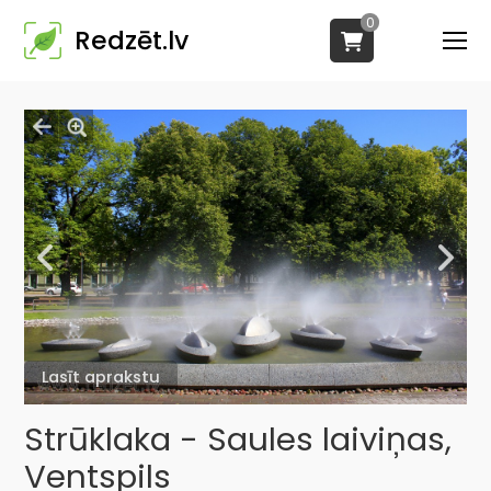
0
Redzēt.lv
Lasīt aprakstu
Strūklaka - Saules laiviņas,
Ventspils