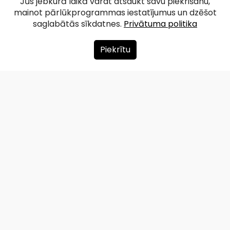
Jūs jebkurā laikā varat atsaukt savu piekrišanu,
mainot pārlūkprogrammas iestatījumus un dzēšot
saglabātās sīkdatnes.
Privātuma politika
Piekrītu
Par mums
Ziedot
Kontakti
Lapas karte
Privātuma politika
info@redzet.lv
2026 © redzet.lv