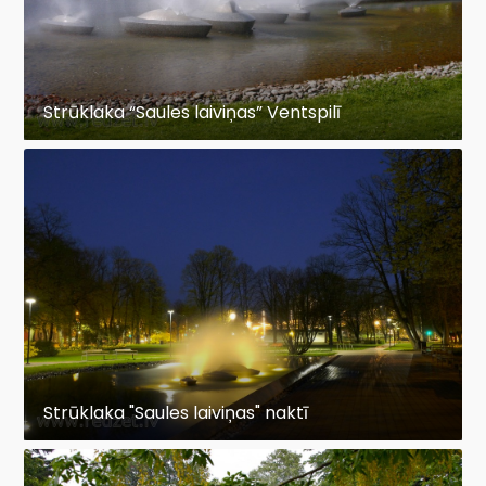
Strūklaka “Saules laiviņas” Ventspilī
Strūklaka "Saules laiviņas" naktī