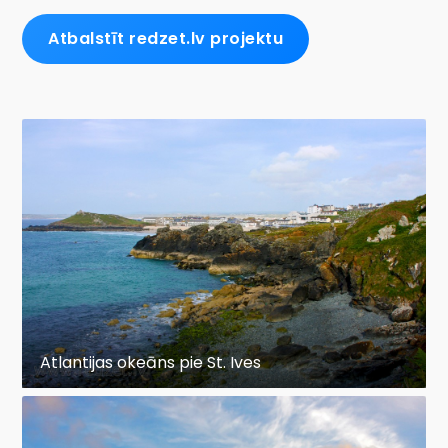
Atbalstīt redzet.lv projektu
Atlantijas okeāns pie St. Ives