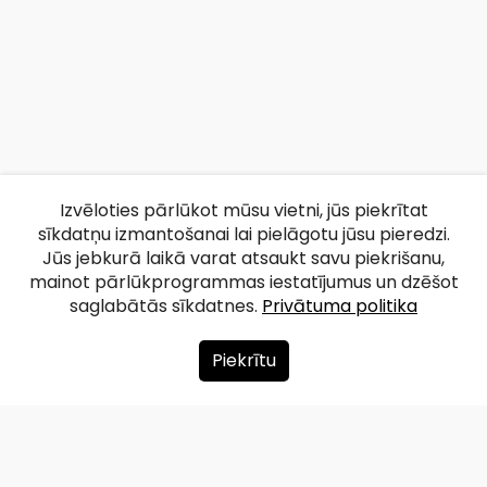
Izvēloties pārlūkot mūsu vietni, jūs piekrītat
sīkdatņu izmantošanai lai pielāgotu jūsu pieredzi.
Jūs jebkurā laikā varat atsaukt savu piekrišanu,
mainot pārlūkprogrammas iestatījumus un dzēšot
saglabātās sīkdatnes.
Privātuma politika
Piekrītu
Par mums
Ziedot
Kontakti