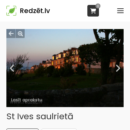
0
Redzēt.lv
Lasīt aprakstu
St Ives saulrietā