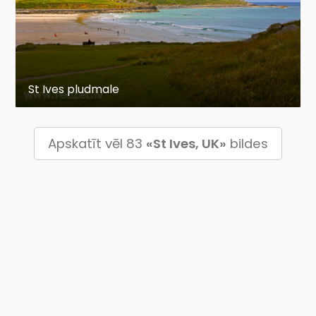
St Ives pludmale
Apskatīt vēl 83
«St Ives, UK»
bildes