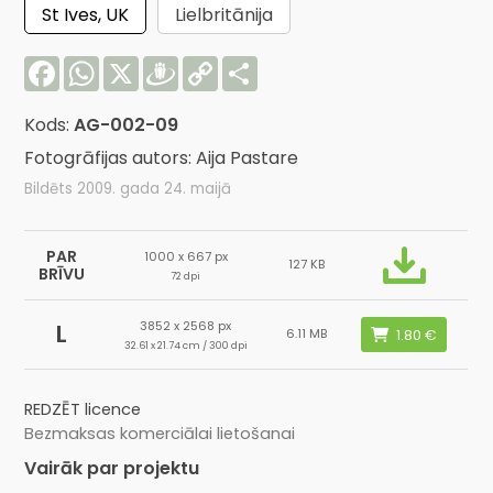
St Ives, UK
Lielbritānija
Facebook
WhatsApp
X
Draugiem
Copy
Share
Link
Kods:
AG-002-09
Fotogrāfijas autors: Aija Pastare
Bildēts 2009. gada 24. maijā
PAR
1000 x 667 px
127 KB
BRĪVU
72 dpi
3852 x 2568 px
L
6.11 MB
32.61 x 21.74 cm / 300 dpi
REDZĒT licence
Bezmaksas komerciālai lietošanai
Vairāk par projektu