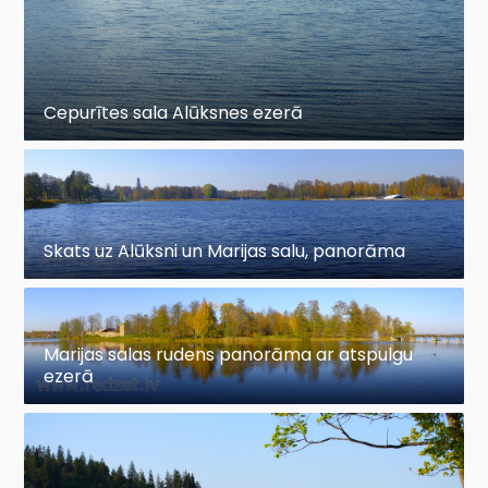
Cepurītes sala Alūksnes ezerā
Skats uz Alūksni un Marijas salu, panorāma
Marijas salas rudens panorāma ar atspulgu
ezerā