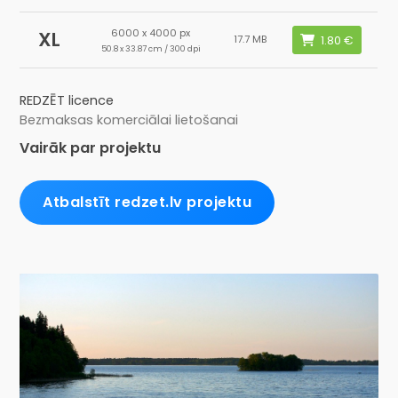
6000 x 4000 px
XL
17.7 MB
50.8 x 33.87 cm / 300 dpi
REDZĒT licence
Bezmaksas komerciālai lietošanai
Vairāk par projektu
Atbalstīt redzet.lv projektu