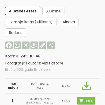
Alūksnes ezers
Alūksne
Tempļa kalns (Alūksne)
Ainava
Rudens
Facebook
WhatsApp
X
Draugiem
Copy
Share
Link
Kods:
U-245-18-AP
Fotogrāfijas autors: Aija Pastare
Bildēts 2018. gada 15. oktobrī
PAR
1000 x 667 px
136 KB
BRĪVU
72 dpi
3888 x 2592 px
L
8.3 MB
32.92 x 21.95 cm / 300 dpi