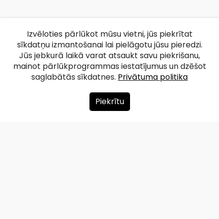
Izvēloties pārlūkot mūsu vietni, jūs piekrītat
sīkdatņu izmantošanai lai pielāgotu jūsu pieredzi.
Jūs jebkurā laikā varat atsaukt savu piekrišanu,
mainot pārlūkprogrammas iestatījumus un dzēšot
saglabātās sīkdatnes.
Privātuma politika
Piekrītu
Par mums
Ziedot
Kontakti
Lapas karte
Privātuma politika
info@redzet.lv