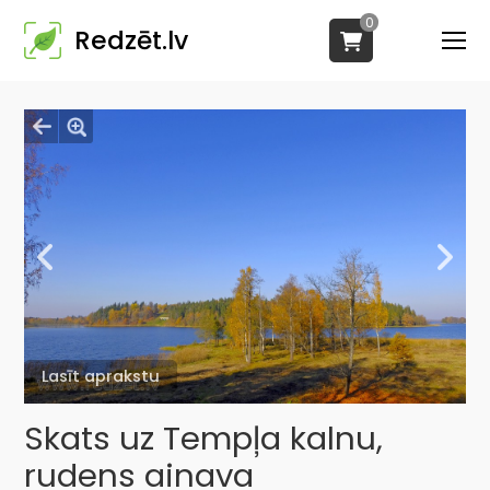
0
Redzēt.lv
Lasīt aprakstu
Skats uz Tempļa kalnu,
rudens ainava