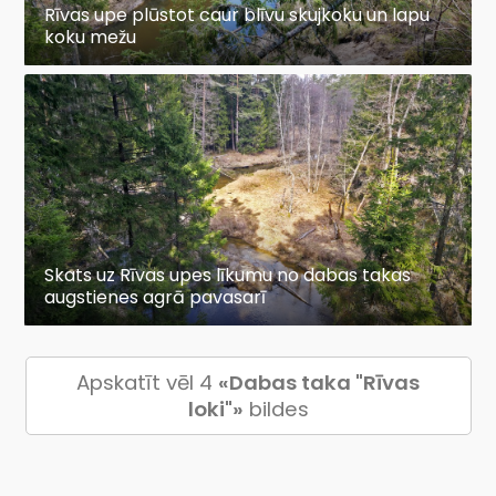
Rīvas upe plūstot caur blīvu skujkoku un lapu
koku mežu
Skats uz Rīvas upes līkumu no dabas takas
augstienes agrā pavasarī
Apskatīt vēl 4
«Dabas taka "Rīvas
loki"»
bildes