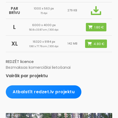
PAR
1000 x 563 px
279 KB
BRĪVU
72 dpi
6000 x 4000 px
L
50.8 x 33.87 cm / 300 dpi
16320 x 9184 px
XL
142 MB
138.1 x 77.76 cm / 300 dpi
REDZĒT licence
Bezmaksas komerciālai lietošanai
Vairāk par projektu
Atbalstīt redzet.lv projektu