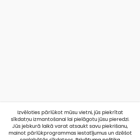
Izvēloties pārlūkot mūsu vietni, jūs piekrītat
sīkdatņu izmantošanai lai pielāgotu jūsu pieredzi.
Jūs jebkurā laikā varat atsaukt savu piekrišanu,
mainot pārlūkprogrammas iestatījumus un dzēšot
saglabātās sīkdatnes.
Privātuma politika