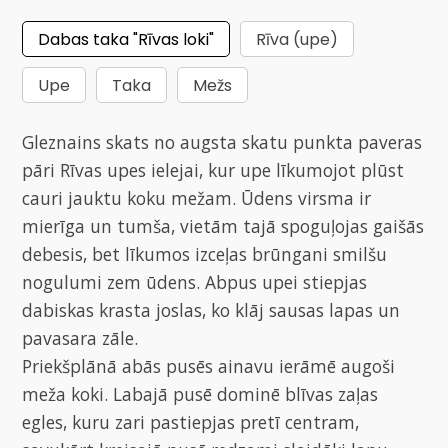
Dabas taka "Rīvas loki"
Rīva (upe)
Upe
Taka
Mežs
Gleznains skats no augsta skatu punkta paveras
pāri Rīvas upes ielejai, kur upe līkumojot plūst
cauri jauktu koku mežam. Ūdens virsma ir
mierīga un tumša, vietām tajā spoguļojas gaišās
debesis, bet līkumos izceļas brūngani smilšu
nogulumi zem ūdens. Abpus upei stiepjas
dabiskas krasta joslas, ko klāj sausas lapas un
pavasara zāle.
Priekšplānā abās pusēs ainavu ierāmē augoši
meža koki. Labajā pusē dominē blīvas zaļas
egles, kuru zari pastiepjas pretī centram,