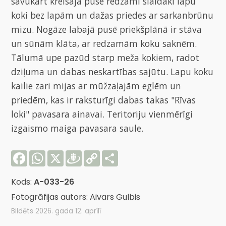
savukārt kreisajā pusē redzami slaidāki lapu
koki bez lapām un dažas priedes ar sarkanbrūnu
mizu. Nogāze labajā pusē priekšplānā ir stāva
un sūnām klāta, ar redzamām koku saknēm.
Tālumā upe pazūd starp meža kokiem, radot
dziļuma un dabas neskartības sajūtu. Lapu koku
kailie zari mijas ar mūžzaļajām eglēm un
priedēm, kas ir raksturīgi dabas takas "Rīvas
loki" pavasara ainavai. Teritoriju vienmērīgi
izgaismo maiga pavasara saule.
Facebook
WhatsApp
X
Draugiem
Copy
Share
Link
Kods:
A-033-26
Fotogrāfijas autors: Aivars Gulbis
Bildēts 2026. gada 12. aprīlī