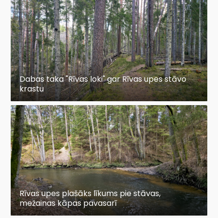
Dabas taka "Rīvas loki" gar Rīvas upes stāvo
krastu
Rīvas upes plašāks līkums pie stāvas,
mežainas kāpas pavasarī