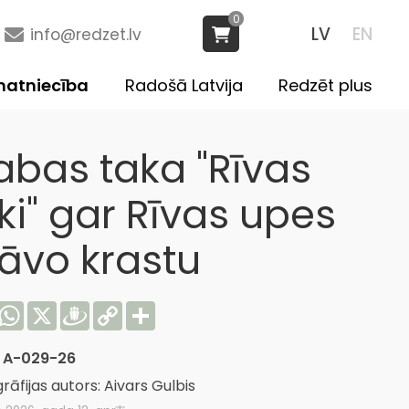
0
LV
EN
info@redzet.lv
atniecība
Radošā Latvija
Redzēt plus
abas taka "Rīvas
ki" gar Rīvas upes
tāvo krastu
acebook
WhatsApp
X
Draugiem
Copy
Share
Link
:
A-029-26
rāfijas autors: Aivars Gulbis