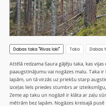
Dabas taka "Rīvas loki"
Taka
Dabas 
Attēlā redzama šaura gājēju taka, kas vijas
paaugstinājumu vai nogāzes malu. Taka ir 
lapām, un tā virzās uz priekšu starp augs
izceļas liels priedes stumbrs ar izteiksmīgu
Zeme ap taku un nogāzē ir klāta ar zaļu sū
mētrām bez lapām. Nogāzes kreisajā pusē 