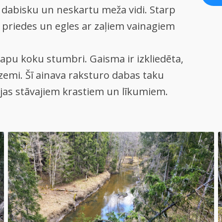
 dabisku un neskartu meža vidi. Starp
 priedes un egles ar zaļiem vainagiem
lapu koku stumbri. Gaisma ir izkliedēta,
zemi. Šī ainava raksturo dabas taku
lejas stāvajiem krastiem un līkumiem.