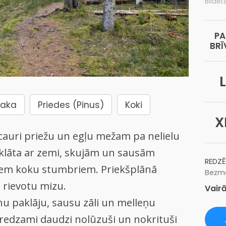
Bildēt
PA
BRĪ
L
taka
Priedes (Pinus)
Koki
X
 cauri priežu un egļu mežam pa nelielu
klāta ar zemi, skujām un sausām
REDZĒ
tiem koku stumbriem. Priekšplānā
Bezma
, rievotu mizu.
Vairā
nu paklāju, sausu zāli un melleņu
redzami daudzi nolūzuši un nokrituši