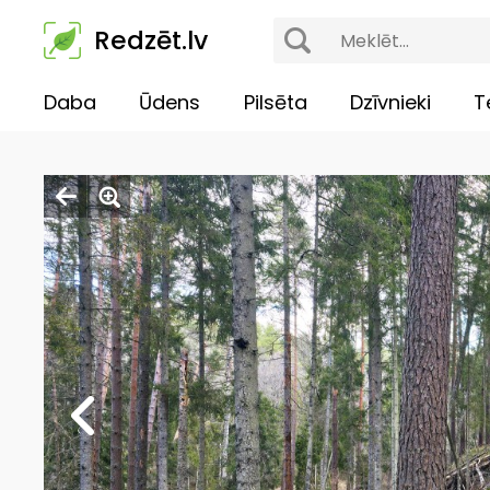
Redzēt.lv
Daba
Ūdens
Pilsēta
Dzīvnieki
T