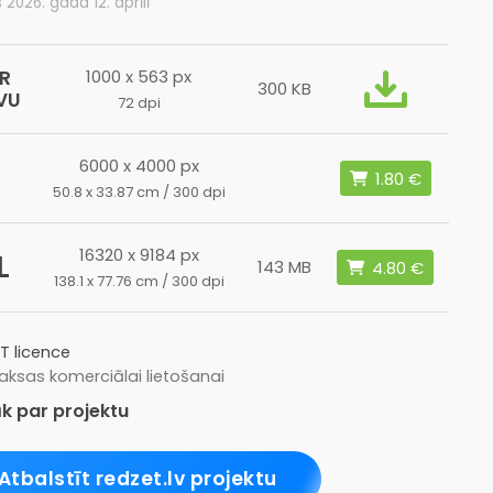
s 2026. gada 12. aprīlī
R
1000 x 563 px
300 KB
VU
72 dpi
6000 x 4000 px
50.8 x 33.87 cm / 300 dpi
16320 x 9184 px
L
143 MB
138.1 x 77.76 cm / 300 dpi
T licence
ksas komerciālai lietošanai
k par projektu
Atbalstīt redzet.lv projektu