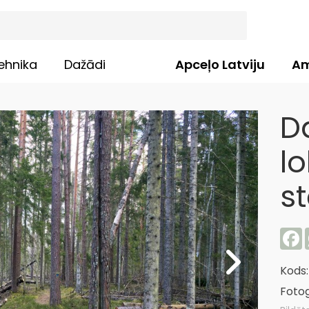
ehnika
Dažādi
Apceļo Latviju
Am
D
lo
s
F
Kods
Fotog