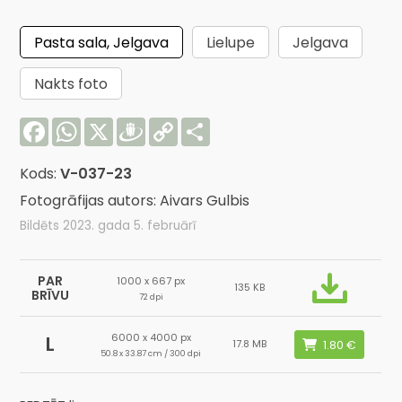
Pasta sala, Jelgava
Lielupe
Jelgava
Nakts foto
Facebook
WhatsApp
X
Draugiem
Copy
Share
Link
Kods:
V-037-23
Fotogrāfijas autors: Aivars Gulbis
Bildēts 2023. gada 5. februārī
PAR
1000 x 667 px
135 KB
BRĪVU
72 dpi
6000 x 4000 px
L
17.8 MB
50.8 x 33.87 cm / 300 dpi