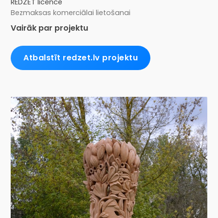
REDZĒT licence
Bezmaksas komerciālai lietošanai
Vairāk par projektu
Atbalstīt redzet.lv projektu