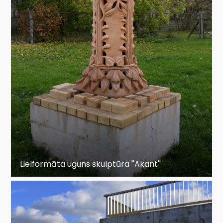
Lielformāta uguns skulptūra ''Akant''