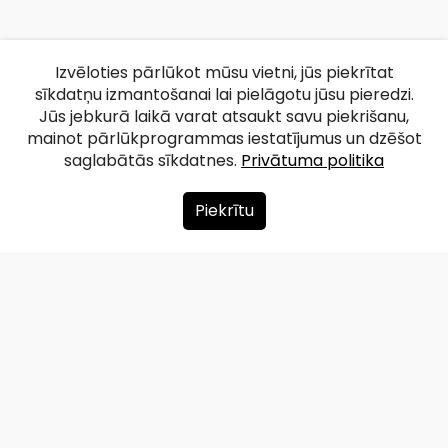
Izvēloties pārlūkot mūsu vietni, jūs piekrītat
sīkdatņu izmantošanai lai pielāgotu jūsu pieredzi.
Jūs jebkurā laikā varat atsaukt savu piekrišanu,
mainot pārlūkprogrammas iestatījumus un dzēšot
saglabātās sīkdatnes.
Privātuma politika
Piekrītu
Par mums
Ziedot
Kontakti
Lapas karte
Privātuma politika
info@redzet.lv