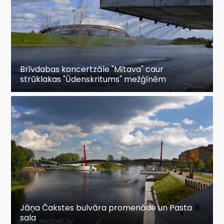
Brīvdabas koncertzāle "Mītava" caur
strūklakas "Ūdenskritums" mežģīnēm
Jāņa Čakstes bulvāra promenāde un Pasta
sala