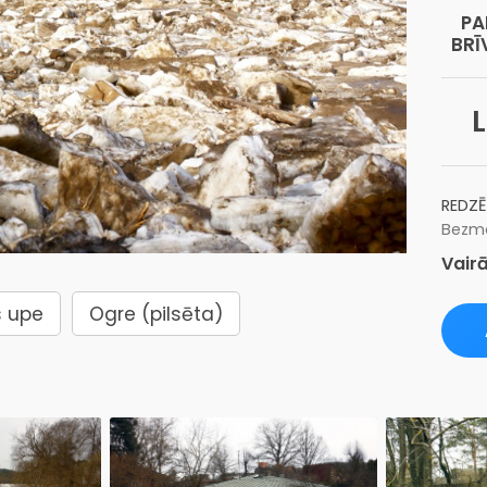
PA
BRĪ
L
REDZĒ
Bezma
Vairā
 upe
Ogre (pilsēta)