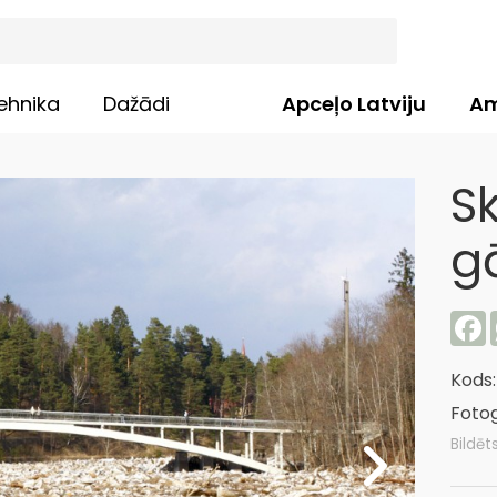
ehnika
Dažādi
Apceļo Latviju
Am
S
gā
F
Kods
Fotog
Bildēt