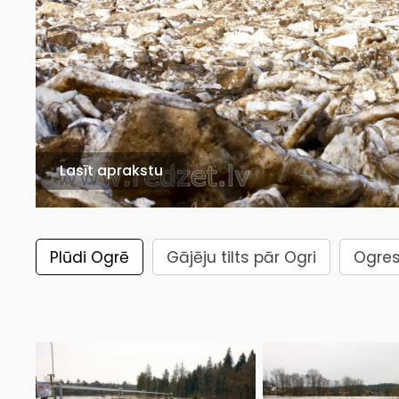
Lasīt aprakstu
Plūdi Ogrē
Gājēju tilts pār Ogri
Ogres