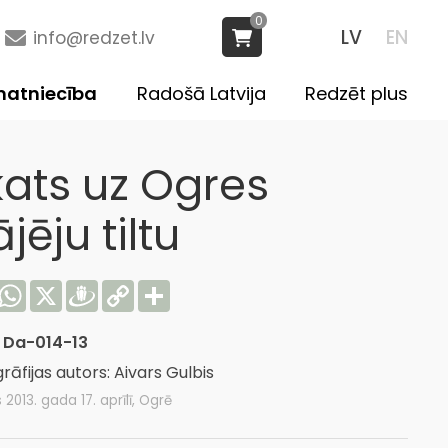
0
LV
EN
info@redzet.lv
atniecība
Radošā Latvija
Redzēt plus
kats uz Ogres
jēju tiltu
acebook
WhatsApp
X
Draugiem
Copy
Share
Link
:
Da-014-13
rāfijas autors: Aivars Gulbis
s 2013. gada 17. aprīlī, Ogrē