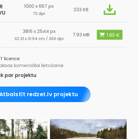
R
1000 x 667 px
233 KB
VU
72 dpi
3816 x 2544 px
7.93 MB
32.31 x 21.54 cm / 300 dpi
T licence
ksas komerciālai lietošanai
k par projektu
Atbalstīt redzet.lv projektu