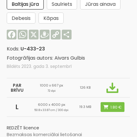
Baltijas jūra
Saulriets
Jūras ainava
Debesis
Kāpas
Facebook
WhatsApp
X
Draugiem
Copy
Share
Link
Kods:
U-433-23
Fotogrāfijas autors: Aivars Gulbis
Bildēts 2023. gada 3. septembrī
PAR
1000 x 667 px
126 KB
BRĪVU
72 dpi
6000 x 4000 px
L
19.3 MB
50.8 x 33.87 cm / 300 dpi
REDZĒT licence
Bezmaksas komerciālai lietošanai