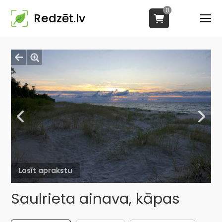
0
Redzēt.lv
Lasīt aprakstu
Saulrieta ainava, kāpas