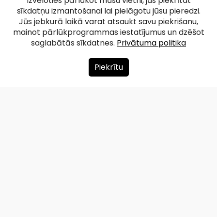
Izvēloties pārlūkot mūsu vietni, jūs piekrītat
sīkdatņu izmantošanai lai pielāgotu jūsu pieredzi.
Jūs jebkurā laikā varat atsaukt savu piekrišanu,
mainot pārlūkprogrammas iestatījumus un dzēšot
saglabātās sīkdatnes.
Privātuma politika
Piekrītu
Par mums
Ziedot
Kontakti
Lapas karte
Privātuma politika
info@redzet.lv
2026 © redzet.lv