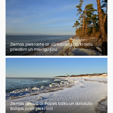
Ziemas piekraste ar Jūrkalnes stāvkrastu,
priedēm un mierīgu jūru
Ziemas ainava ar Papes bāku un aizsalušo
Baltijas jūras piekrasti