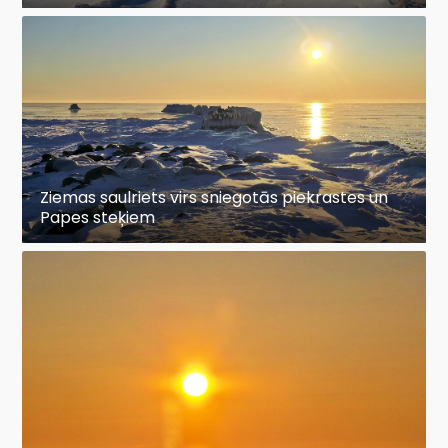
Ziemas saulriets virs sniegotās piekrastes un
Papes steķiem