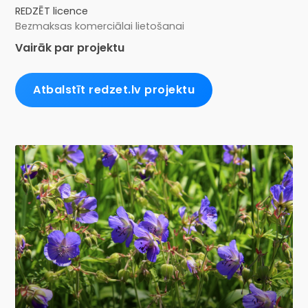
REDZĒT licence
Bezmaksas komerciālai lietošanai
Vairāk par projektu
Atbalstīt redzet.lv projektu