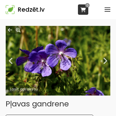
0
Redzēt.lv
Lasīt aprakstu
Pļavas gandrene