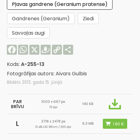
Pļavas gandrene (Geranium pratense)
Gandrenes (Geranium)
Ziedi
Savvaļas augi
Facebook
WhatsApp
X
Draugiem
Copy
Share
Link
Kods:
A-255-13
Fotogrāfijas autors: Aivars Gulbis
Bildēts 2013. gada 15. jūnijā
PAR
1000 x 667 px
140 KB
BRĪVU
72 dpi
3718 x 2478 px
L
6.3 MB
31.48 x 20.98 cm / 300 dpi