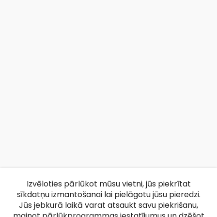
Izvēloties pārlūkot mūsu vietni, jūs piekrītat
sīkdatņu izmantošanai lai pielāgotu jūsu pieredzi.
Jūs jebkurā laikā varat atsaukt savu piekrišanu,
mainot pārlūkprogrammas iestatījumus un dzēšot