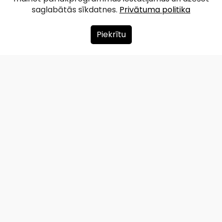
saglabātās sīkdatnes.
Privātuma politika
Piekrītu
Par mums
Ziedot
Kontakti
Lapas karte
Privātuma politika
info@redzet.lv
2026 © redzet.lv