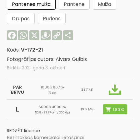
Pantenes muiža
Pantene
Muiža
Drupas
Rudens
Facebook
WhatsApp
X
Draugiem
Copy
Share
Link
Kods:
V-172-21
Fotogrāfijas autors: Aivars Gulbis
Bildēts 2021. gada 3. oktobrī
PAR
1000 x 667 px
297 KB
BRĪVU
72 dpi
6000 x 4000 px
L
19.6 MB
50.8 x 33.87 cm / 300 dpi
REDZĒT licence
Bezmaksas komerciālai lietošanai