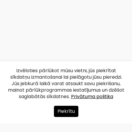
Izvēloties pārlūkot mūsu vietni, jūs piekrītat
sīkdatņu izmantošanai lai pielāgotu jūsu pieredzi.
Jūs jebkurā laikā varat atsaukt savu piekrišanu,
mainot pārlūkprogrammas iestatījumus un dzēšot
saglabātās sīkdatnes.
Privātuma politika
Piekrītu
Par mums
Ziedot