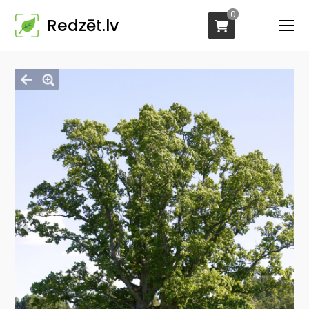
0
Redzēt.lv