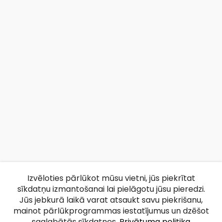
Izvēloties pārlūkot mūsu vietni, jūs piekrītat
sīkdatņu izmantošanai lai pielāgotu jūsu pieredzi.
Jūs jebkurā laikā varat atsaukt savu piekrišanu,
mainot pārlūkprogrammas iestatījumus un dzēšot
saglabātās sīkdatnes.
Privātuma politika