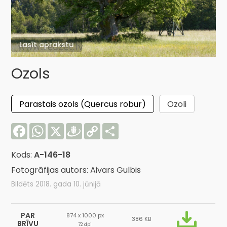
Lasīt aprakstu
Ozols
Parastais ozols (Quercus robur)
Ozoli
Facebook
WhatsApp
X
Draugiem
Copy
Share
Link
Kods:
A-146-18
Fotogrāfijas autors: Aivars Gulbis
Bildēts 2018. gada 10. jūnijā
PAR
874 x 1000 px
386 KB
BRĪVU
72 dpi