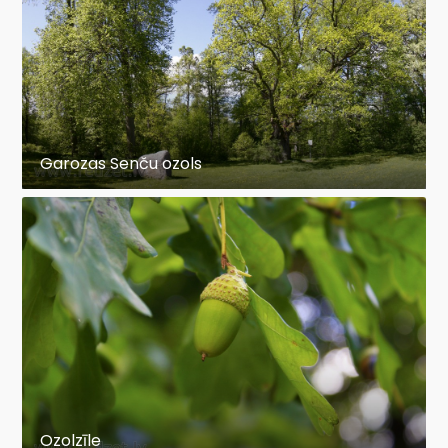
Garozas Senču ozols
Ozolzīle