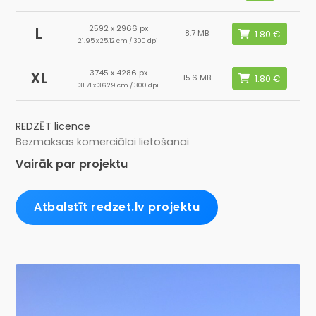
2592 x 2966 px
L
8.7 MB
21.95 x 25.12 cm / 300 dpi
3745 x 4286 px
XL
15.6 MB
31.71 x 36.29 cm / 300 dpi
REDZĒT licence
Bezmaksas komerciālai lietošanai
Vairāk par projektu
Atbalstīt redzet.lv projektu