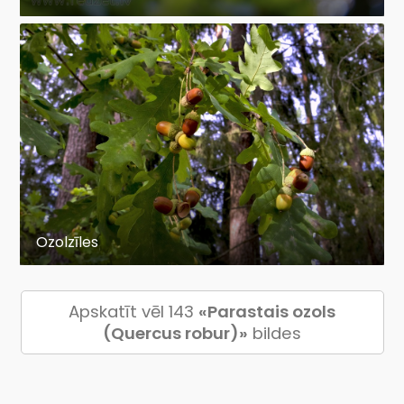
Ozolzīles
Apskatīt vēl 143
«Parastais ozols
(Quercus robur)»
bildes