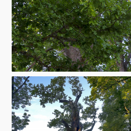
svētkos, Dziesmu svētkos, atklājot un iesvē
tiltus un pieminekļus. Ozola lapa Latvijā ir ī
aizsargājamo dabas teritoriju simbols.
Pielietojums medicīnā:
ozola koksne ar mizu.Ozolu mizas preparā
pamatojas uz miecvielu spēju sablīvēt, miec
No drogas gatavo tējas un novārījumus, kur
savelkošus, pretiekaisuma līdzekļus, caure
zarnu asiņošanu ārstēšanai. Ārīgi tos lie
skalošanai hroniska rīkles iekaisuma (tonsil
kā arī ādas iekaisumu, ja izdalās daudz eks
apdegumu ārstēšanai, pret hemoroidālām