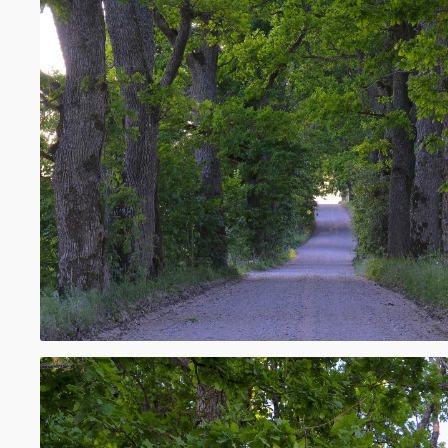
simbolizē tautu dēlu un stipru vīru, tādēļ š
līksti un pirmās pirtsslotas zēnam gatavo n
Vislielākie latviešu svētki Jāņi, ir vasaras sa
līgotāji vij ozolzaru vainagus un liek tos gal
ozolzariem pušķo mājas, pajūgus un autom
redzēt ozolu vai ozola vainagu nozīmē ilgu 
bagātību, varu, bet redzēt nolūzušu – nomi
varens vīrs, valdnieks, būs liela nelaime un
Mūsdienās ozola zariem ir rotāts Latvijas 
ģerbonis, mūsu naudas zīmes, firmu un or
emblēmas. Ozols tiek izmantots nosaukum
mājasvārdos. Vēl arvien ozola zaru vītnes i
tikai vasaras saulgriežos, bet arī ģimenes g