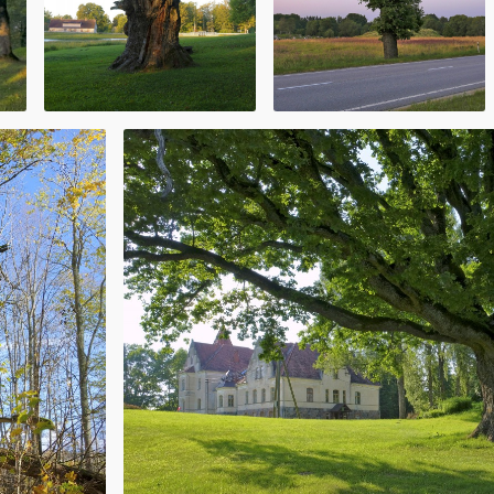
miem,
šanai. Tautas
 kā zinātniskajā
gulējumu,
baltajiem ziediem
tērijas,
ļa iekaisumu,
anai, kā arī pret
lapām
egumu un
ri ar melnās
 vai taukos (uz 1
as), gatavo