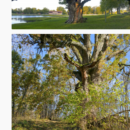
peldēm pret roku un kāju svīšanu, skaloju
uroģenitālo orgānu, akūtu iekaisumu ārstē
medicīnā parastā ozola mizu izmanto tāpat
medicīnā, bet bez tam vēl apsaldējumu, iz
skrofulozes ārstēšanai, skalojumiem pret 
un trihomonu invāzijām. Iekšķīgi lieto dizen
pārmērīgu menstruālo asiņošanu, urīnpūš
cingas, rahīta, aknu un liesas slimību ārstēš
saindēšanos ar sēnēm un vara sāļiem. Uz 
izveidojušos pangu novārījumu lieto apd
apsaldējumu ārstēšanai. Ozolu mizas pulve
papeles pumpuriem līdzīgās daļās vārot eļļā
- 2 ēdamkarotēm drogas 10 ēdamkarotes eļļ