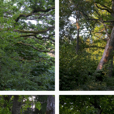
opēdija”.
ižskābaržu
ģints suga, kas
rākas dekoratīvas
iels koks ar
par zīlēm jeb
tikā (gatavoja
ības avots
a tādi
zols”, „Stiprs kā
os ozols