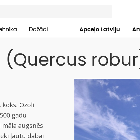
ehnika
Dažādi
Apceļo Latviju
Am
s (Quercus robur
 koks. Ozoli
1500 gadu
ai māla augsnēs
ēki ļautu dabai