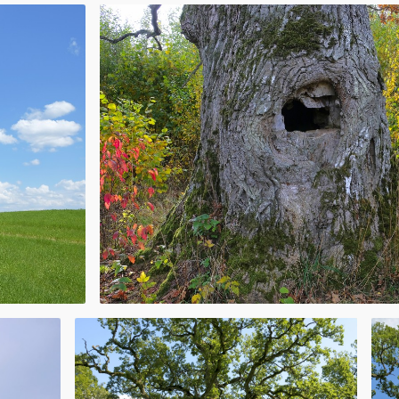
iem, kuri ir
iem. Esam
tagad dižkokus
isā Eiropā.
augstumā no
pjas 32 m
itijās tikai no
teritoriju arī
zīmi”. Šo zīmju
bas aizsardzības