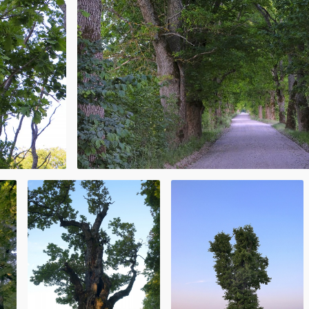
tot jaunas ēkas,
paši
tu iedarbība
ēt ādu, gļotādas.
us lieto kā
jas, kuņģa un
to mutes dobuma
īta), stomatītu,
udātu, un
 asiņošanām,