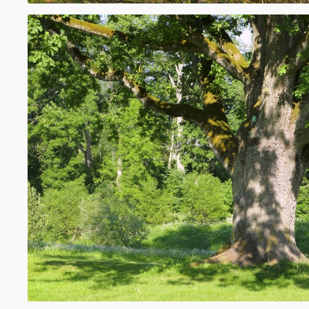
ziedi, ko lieto izgulējumu ārstēšanai. Ozolu 
dažādu jaukto tēju sastāvā.
Dižozoli
Dižkoku skaita ziņā Latvijā lielākā daļa ir ozo
pārējās koku sugas kopā veido tikai mazāko
lielākie dižozoli pārsniedz 9 metru apkārtm
dižozols, kas atrodas Tukuma novada Sēme
10,2 m apkārtmēru ir resnākais ozols Baltij
Ziemeļeiropā.
Kopš 2010. gada pavasara 16. marta Latvijā
kabinets noteikumos Nr. 264 „Īpaši aizsar
teritoriju vispārējie aizsardzības un izman