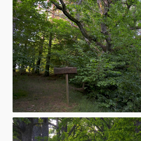
Avots: Niko Fermēlens “Derīgie augi – encikl
Parastais ozols (latīņu: Quercus robur) ir d
dzimtas ozolu ģints koku suga, vienīgā šīs 
Latvijā aug savvaļā.Ir arī selekcionētas vai
apstādījumu šķirnes. Parastais ozols izaug l
vērtīgu koksni, augļi – rieksti (tautā saukti 
ozolzīlēm). Zīles senāk cilvēki izmantoja pār
„ozolzīļu kafiju”), kā arī tās ir nozīmīgs bar
dažādiem dzīvniekiem.
Par ozola simbolismu latviešu kultūrā liecin
salīdzinājumi kā „Vīrs kā ozols”, „Stalts kā o
ozols”. Tautas dziesmās un senajos ticējum