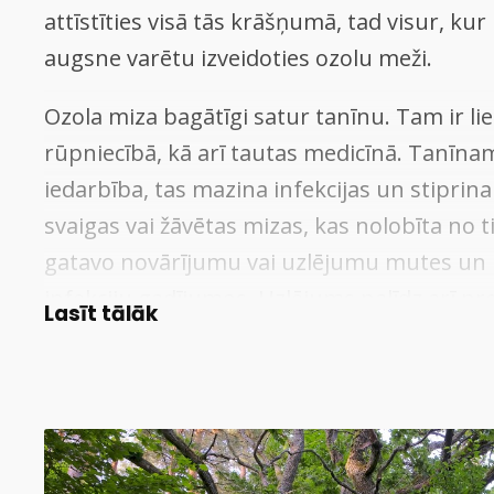
attīstīties visā tās krāšņumā, tad visur, kur
augsne varētu izveidoties ozolu meži.
Ozola miza bagātīgi satur tanīnu. Tam ir li
rūpniecībā, kā arī tautas medicīnā. Tanīnam
iedarbība, tas mazina infekcijas un stiprin
svaigas vai žāvētas mizas, kas nolobīta no 
gatavo novārījumu vai uzlējumu mutes un r
infekciju gadījumos. Uzlējums palīdz arī pre
Lasīt tālāk
Uzlējumam ir liela nozīme vilnas un citu 
Uz ozolu lapām var atrast lielas, bumbiņām
ko izmanto pelēkas un bronzas krāsas ieg
iegūst silti brūnu krāsu, no satrupējušas 
krāsu, bet no lapām - pelēku vai smilškrāsu