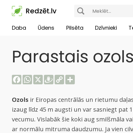
Redzēt.lv
Daba
Ūdens
Pilsēta
Dzīvnieki
T
Parastais ozol
Facebook
WhatsApp
X
Draugiem
Copy
Share
Link
Ozols
ir Eiropas centrālās un rietumu daļas
izaug līdz 45 m augsti un var sasniegt pat 
vecumu. Vislabāk šie koki aug smilšmāla v
ar normālu mitruma daudzumu. Ja vien cilv