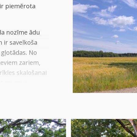
 ir piemērota
ela nozīme ādu
 ir savelkoša
a gļotādas. No
tieviem zariem,
īkles skalošanai
t caureju.
audumu krāsošanā.
 līdzīgas pangas,
ūšanai. No mizas
koksnes – bronzas
.