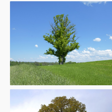
noteikumi” ir noteicis mazākus izmērus kok
aizsargājami koki un uzskatāmi par dižkok
izpratuši un apzināmies savu bagātību un 
nosakām pēc tādiem pašiem kritērijiem kā v
Ozolam jāsasniedz 4 m apkārtmērs 1,3 m 
zemes, lai kļūtu par dižozolu, vai arī jāstie
augstumā. Līdz izmaiņām dižozols Latvijā ska
5m apkārtmēra sasniegšanas. Aizsargājamo 
dižkoku var apzīmēt ar speciālu „ozollapas 
sagatavošanu un izvietošanu nodrošina Da
pārvalde sadarbībā ar attiecīgo pašvaldību.
lv.wikipedia.org