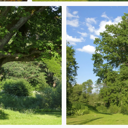
miza ietilpst
li, bet visas
 daļu. Latvijas
ēru. Kaives
s pagastā ar
ā un
 Ministru
gājamo dabas
tošanas