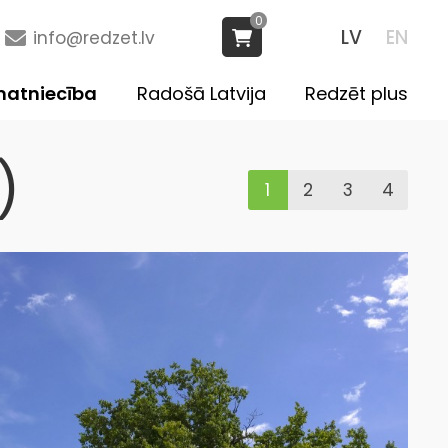
0
LV
EN
info@redzet.lv
atniecība
Radošā Latvija
Redzēt plus
)
1
2
3
4