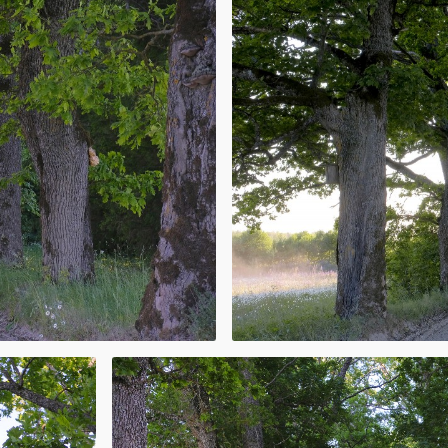
ūpuli, šūpuļa
o ozola.
ulgriežu laiks, kad
vā Jānim, ar
ašīnas. Sapnī
mūžu, lielu godu,
rs kāds spēcīgs,
 bēdas.
Republikas
ganizāciju
os, uzvārdos,
r rotājums ne
odos, valsts