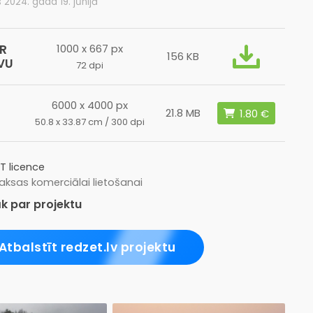
s 2024. gada 19. jūnijā
R
1000 x 667 px
156 KB
VU
72 dpi
6000 x 4000 px
L
21.8 MB
50.8 x 33.87 cm / 300 dpi
T licence
ksas komerciālai lietošanai
k par projektu
Atbalstīt redzet.lv projektu