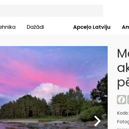
ehnika
Dažādi
Apceļo Latviju
Am
M
a
p
F
Kods
Fotog