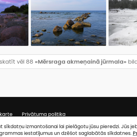
skatīt vēl 88
«Mērsraga akmeņainā jūrmala»
bil
karte
Privātuma politika
tat sīkdatņu izmantošanai lai pielāgotu jūsu pieredzi. Jūs j
ogrammas iestatījumus un dzēšot saglabātās sīkdatnes.
P