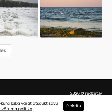
des
2026 © redzet.lv
ebkurā laikā varat atsaukt savu
Piekrītu
rivātuma politika