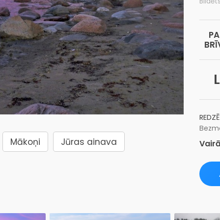
Bildēt
PA
BRĪ
REDZĒ
Bezma
Mākoņi
Jūras ainava
Vairā