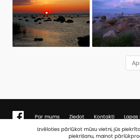
Ap
Par mums
Ziedot
Kontakti
Lapas 
Izvēloties pārlūkot mūsu vietni, jūs piekrī
piekrišanu, mainot pārlūkpr