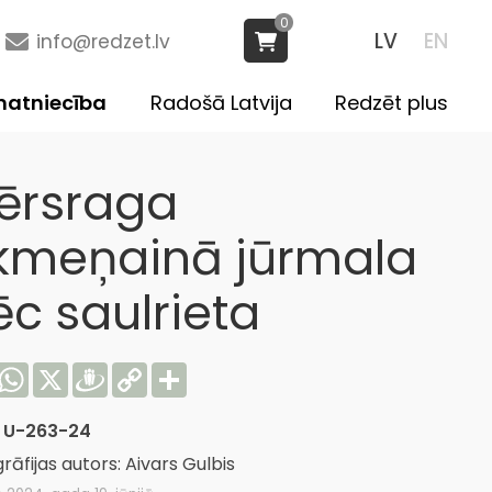
0
LV
EN
info@redzet.lv
atniecība
Radošā Latvija
Redzēt plus
ērsraga
kmeņainā jūrmala
ēc saulrieta
acebook
WhatsApp
X
Draugiem
Copy
Share
Link
:
U-263-24
rāfijas autors: Aivars Gulbis