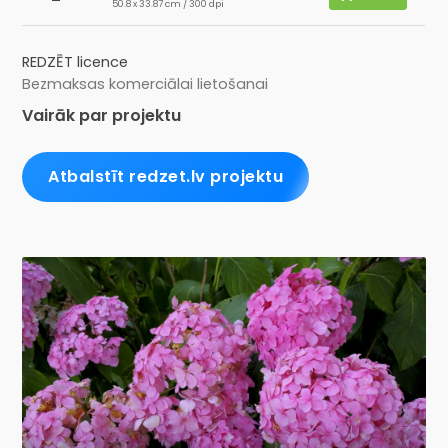
50.8 x 33.87 cm / 300 dpi
REDZĒT licence
Bezmaksas komerciālai lietošanai
Vairāk par projektu
Atbalstīt redzet.lv projektu