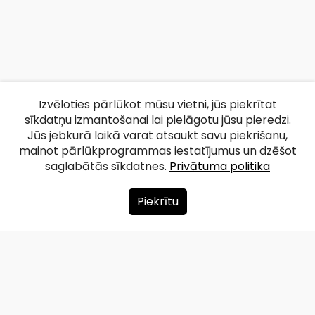
Izvēloties pārlūkot mūsu vietni, jūs piekrītat
sīkdatņu izmantošanai lai pielāgotu jūsu pieredzi.
Jūs jebkurā laikā varat atsaukt savu piekrišanu,
mainot pārlūkprogrammas iestatījumus un dzēšot
saglabātās sīkdatnes.
Privātuma politika
Piekrītu
Par mums
Ziedot
Kontakti
Lapas karte