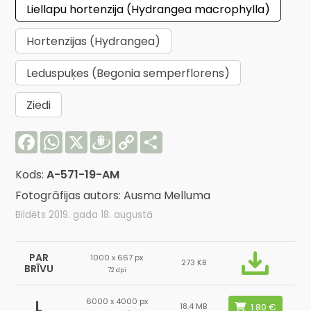
Liellapu hortenzija (Hydrangea macrophylla)
Hortenzijas (Hydrangea)
Leduspuķes (Begonia semperflorens)
Ziedi
Facebook
WhatsApp
X
Draugiem
Copy
Share
Link
Kods:
A-571-19-AM
Fotogrāfijas autors: Ausma Melluma
Bildēts 2019. gada 18. augustā
PAR
1000 x 667 px
273 KB
BRĪVU
72 dpi
6000 x 4000 px
L
18.4 MB