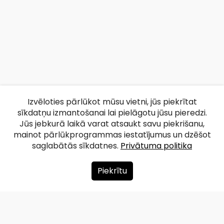
Izvēloties pārlūkot mūsu vietni, jūs piekrītat
sīkdatņu izmantošanai lai pielāgotu jūsu pieredzi.
Jūs jebkurā laikā varat atsaukt savu piekrišanu,
mainot pārlūkprogrammas iestatījumus un dzēšot
saglabātās sīkdatnes.
Privātuma politika
Piekrītu
Par mums
Ziedot
Kontakti