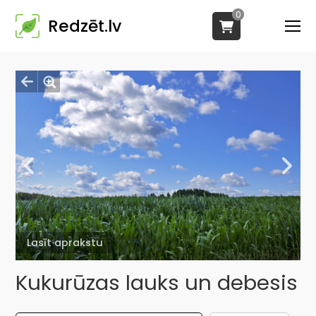
0
Redzēt.lv
Lasīt aprakstu
Kukurūzas lauks un debesis