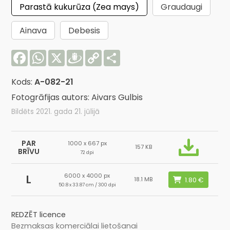
Parastā kukurūza (Zea mays)
Graudaugi
Ainava
Debesis
Facebook
WhatsApp
X
Draugiem
Copy
Share
Link
Kods:
A-082-21
Fotogrāfijas autors: Aivars Gulbis
Bildēts 2021. gada 21. jūlijā
PAR
1000 x 667 px
157 KB
BRĪVU
72 dpi
6000 x 4000 px
L
18.1 MB
50.8 x 33.87 cm / 300 dpi
REDZĒT licence
Bezmaksas komerciālai lietošanai