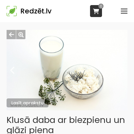
0
Redzēt.lv
Lasīt aprakstu
Klusā daba ar biezpienu un
glāzi piena