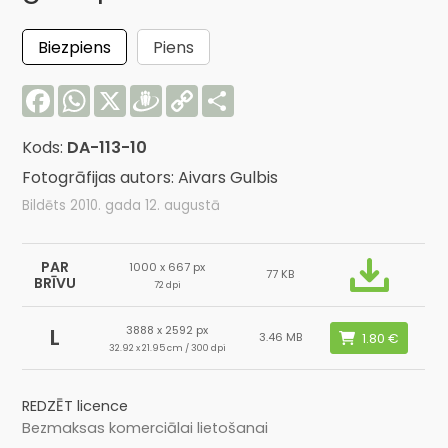
Biezpiens
Piens
Facebook
WhatsApp
X
Draugiem
Copy
Share
Link
Kods:
DA-113-10
Fotogrāfijas autors: Aivars Gulbis
Bildēts 2010. gada 12. augustā
PAR
1000 x 667 px
77 KB
BRĪVU
72 dpi
3888 x 2592 px
L
3.46 MB
32.92 x 21.95 cm / 300 dpi
REDZĒT licence
Bezmaksas komerciālai lietošanai