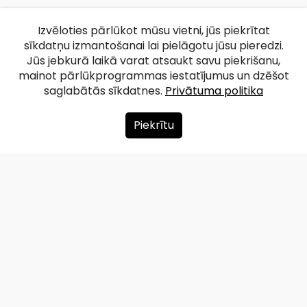
Izvēloties pārlūkot mūsu vietni, jūs piekrītat
sīkdatņu izmantošanai lai pielāgotu jūsu pieredzi.
Jūs jebkurā laikā varat atsaukt savu piekrišanu,
mainot pārlūkprogrammas iestatījumus un dzēšot
saglabātās sīkdatnes.
Privātuma politika
Piekrītu
Par mums
Ziedot
Kontakti
Lapas karte
Privātuma politika
info@redzet.lv