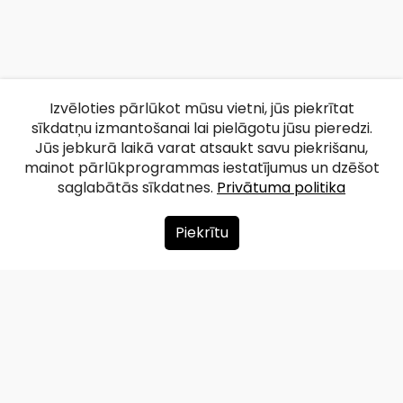
Izvēloties pārlūkot mūsu vietni, jūs piekrītat
sīkdatņu izmantošanai lai pielāgotu jūsu pieredzi.
Jūs jebkurā laikā varat atsaukt savu piekrišanu,
mainot pārlūkprogrammas iestatījumus un dzēšot
saglabātās sīkdatnes.
Privātuma politika
Piekrītu
Par mums
Ziedot
Kontakti
Lapas karte
Privātuma politika