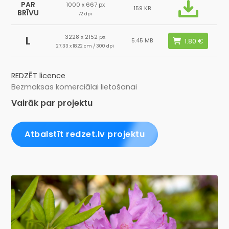
PAR
1000 x 667 px
159 KB
BRĪVU
72 dpi
3228 x 2152 px
L
5.45 MB
27.33 x 18.22 cm / 300 dpi
REDZĒT licence
Bezmaksas komerciālai lietošanai
Vairāk par projektu
Atbalstīt redzet.lv projektu