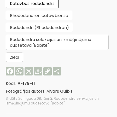
Katavbas rododendrs
Rhododendron catawbiense
Rododendri (Rhododendron)
Rododendru selekcijas un izmēģinājumu
audzētava "Babīte"
Ziedi
Facebook
WhatsApp
X
Draugiem
Copy
Share
Link
Kods:
A-179-11
Fotogrāfijas autors: Aivars Gulbis
Bildēts 2011. gada 08. jūnijā, Rododendru selekcijas un
izmēģinājumu audzētavā "Babīte"