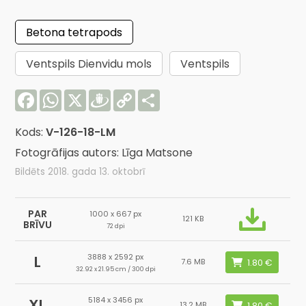
Betona tetrapods
Ventspils Dienvidu mols
Ventspils
Facebook
WhatsApp
X
Draugiem
Copy
Share
Link
Kods:
V-126-18-LM
Fotogrāfijas autors: Līga Matsone
Bildēts 2018. gada 13. oktobrī
PAR
1000 x 667 px
121 KB
BRĪVU
72 dpi
3888 x 2592 px
L
7.6 MB
32.92 x 21.95 cm / 300 dpi
5184 x 3456 px
XL
13.2 MB