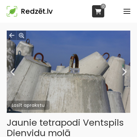
0
Redzēt.lv
Lasīt aprakstu
Jaunie tetrapodi Ventspils
Dienvidu molā