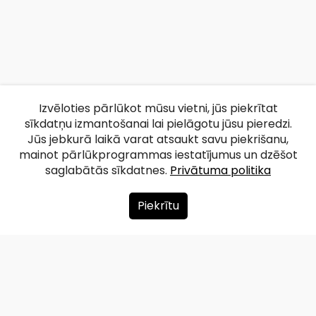
Izvēloties pārlūkot mūsu vietni, jūs piekrītat
sīkdatņu izmantošanai lai pielāgotu jūsu pieredzi.
Jūs jebkurā laikā varat atsaukt savu piekrišanu,
mainot pārlūkprogrammas iestatījumus un dzēšot
saglabātās sīkdatnes.
Privātuma politika
Piekrītu
Par mums
Ziedot
Kontakti
Lapas karte